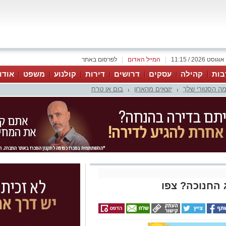
|
המייל האדום
|
לפרסום באתר
בות
קהילה
עסקים
דרושים
דירות
קולנוע
משפט
אודו
ה הסטורי שלך
יוצאים מהארון
בום או טרח
|
|
 החנוכה? צפו