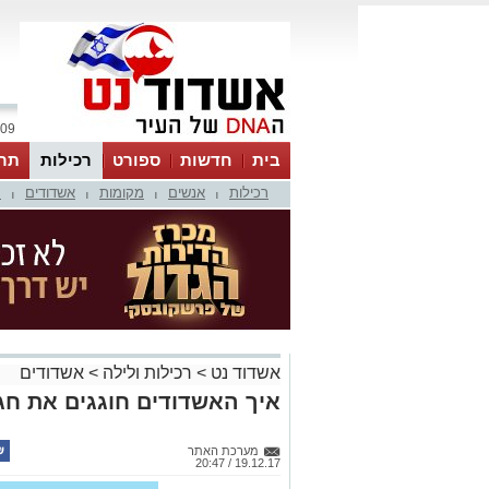
09 אוגוסט 2026 / 11:15
בית
חדשות
ספורט
רכילות
תר
רכילות
אנשים
מקומות
אשדודים
מ
|
|
|
|
אשדוד נט
>
רכילות ולילה
>
אשדודים
איך האשדודים חוגגים את חג
מערכת האתר
19.12.17 / 20:47