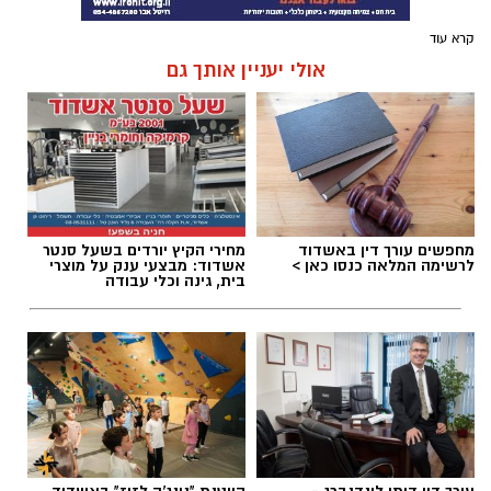
קרא עוד
אולי יעניין אותך גם
מחפשים עורך דין באשדוד
מחירי הקיץ יורדים בשעל סנטר
לרשימה המלאה כנסו כאן >
אשדוד: מבצעי ענק על מוצרי
בית, גינה וכלי עבודה
עורך דין דותן לינדנברג -
קייטנת "נינג'ה לזוז" באשדוד