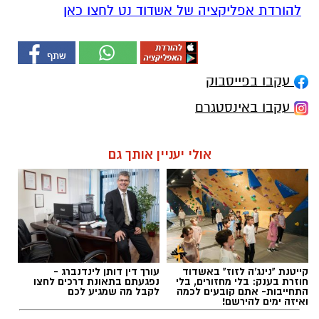
להורדת אפליקציה של אשדוד נט לחצו כאן
עקבו בפייסבוק
עקבו באינסטגרם
אולי יעניין אותך גם
קייטנת "נינג'ה לזוז" באשדוד
עורך דין דותן לינדנברג -
חוזרת בענק: בלי מחזורים, בלי
נפגעתם בתאונת דרכים לחצו
התחייבות- אתם קובעים לכמה
לקבל מה שמגיע לכם
ואיזה ימים להירשם!