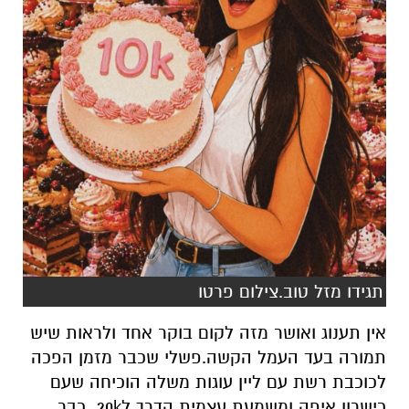
תגידו מזל טוב.צילום פרטו
אין תענוג ואושר מזה לקום בוקר אחד ולראות שיש
תמורה בעד העמל הקשה.פשלי שכבר מזמן הפכה
לכוכבת רשת עם ליין עוגות משלה הוכיחה שעם
כישרון איפה ומשמעת עצמית הדרך ל20k כבר