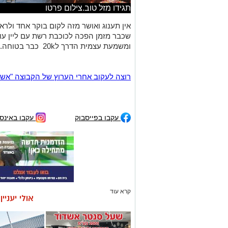
תגידו מזל טוב.צילום פרטו
אין תענוג ואושר מזה לקום בוקר אחד ול
שכבר מזמן הפכה לכוכבת רשת עם ליין עו
ומשמעת עצמית הדרך ל20k כבר בטוחה.כפיים
רוצה לעקוב אחרי הערוץ של הקבוצה "אשדוד נט" ב-tsApp
עקבו בפייסבוק
עקבו באינס
קרא עוד
אולי יעניי