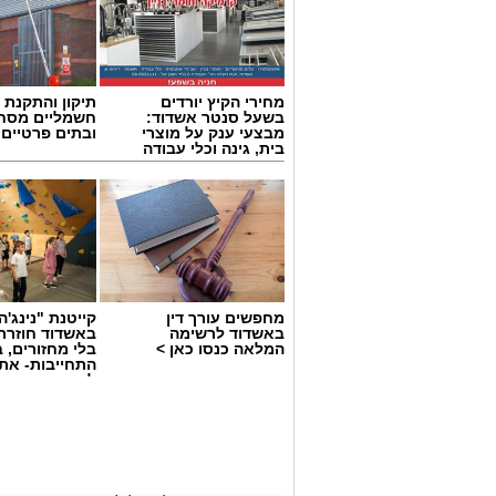
מחירי הקיץ יורדים
תיקון והתקנת 
בשעל סנטר אשדוד:
חשמליים מסח
מבצעי ענק על מוצרי
ובתים פרטיים 
בית, גינה וכלי עבודה
מחפשים עורך דין
קייטנת "נינג'ה 
באשדוד לרשימה
באשדוד חוזרת
המלאה כנסו כאן >
בלי מחזורים, ב
התחייבות- את
לכמה ואיזה ימ
להירשם!