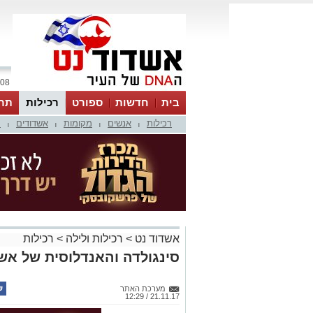
08 אוגוסט 2026 / 22:03
בית
חדשות
ספורט
רכילות
תר
רכילות
אנשים
מקומות
אשדודים
מ
|
|
|
|
אשדוד נט
>
רכילות ולילה
>
רכילות
סינגולדה והאנדלוסית של אש
מערכת האתר
21.11.17 / 12:29