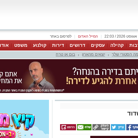
|
המייל האדום
|
לפרסום באתר
בות
קהילה
עסקים
דרושים
דירות
קולנוע
משפט
אודו
ה הסטורי שלך
יוצאים מהארון
בום או טרח
|
|
דוד