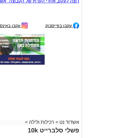
רוצה לעקוב אחרי הערוץ של הקבוצה "אשדוד נט" ב-tsApp
עקבו בפייסבוק
עקבו באינס
אשדוד נט
>
רכילות ולילה
>
פשלי סלברייט 10k