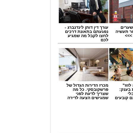
שערים
עורך דין דותן לינדנברג -
ר תעשיה
נפגעתם בתאונת דרכים
>>>
לחצו לקבל מה שמגיע
לכם
לזוז"
מכרז הדירות הגדול של
 בענק:
פרשקובסקי. כל מה
לי
שצריך לדעת לפני
ם קובעים
שמגישים הצעה לדירה
ים
באשדוד