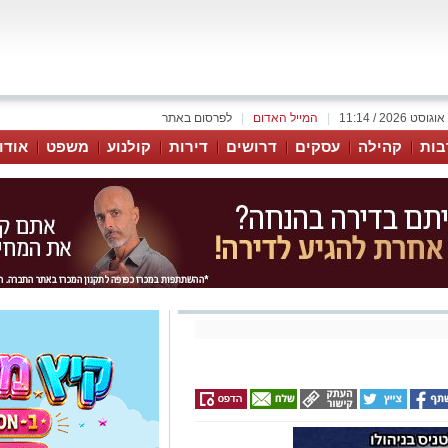
|
המייל האדום
|
לפרסום באתר
בות
קהילה
עסקים
דרושים
דירות
קולנוע
משפט
אודו