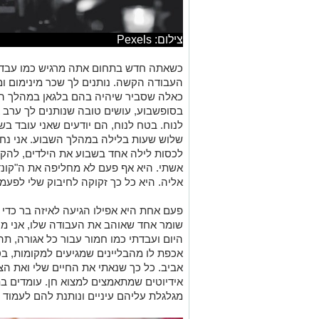
צילום: Pexels
כשאתה חדש בתחום אתה מרגיש כמו עבד 
העבודה הקשה. נותנים לך שכר מינימום ו
כאלה שסביר שיהיה בהם בלגאן במהלך הערב
בסופשבוע, עושים טובה שנותנים לך ערב אח
לנוח. בטח לנוח, הם יודעים שאני עובד בש
שלוש שעות בלילה במהלך השבוע. אני נח 
לכסות לילה אחד בשבוע את הילדים, להקר
אשתי. היא אף פעם לא מחליפה את ה"קונדי
אליה. היא כל כך זקוקה לחיבוק שלי לפעמי
פעם אחת היא אפילו הגיעה לאיזה בר כדי 
שומר אחד שאוהב את העבודה שלו, אני מו
היום ועבדתי כמו חמור עבור כל אגורה, ת
אכפת לו מהבליינים שמגיעים למקומות, ב
אביב. כל כך שנאתי את החיים שלי ואת הצ
אידיוטים שמתאמצים למצוא חן. עומדים ב
מגלגלת עליהם עיניים ונותנת להם לעמוד ב