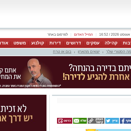
|
המייל האדום
|
לפרסום באתר
בות
קהילה
עסקים
דרושים
דירות
קולנוע
משפט
אודו
ה הסטורי שלך
יוצאים מהארון
בום או טרח
|
|