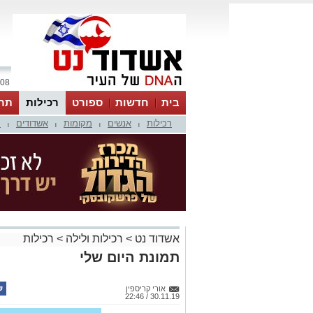
08 אוגוסט 2026 / 16:52
בית
חדשות
ספורט
רכילות
תר
רכילות
אנשים
מקומות
אשדודים
מ
|
|
|
|
אשדוד נט
>
רכילות ולילה
>
רכילות
תמונת היום שלי
אורי קריספין
30.11.19 / 22:46