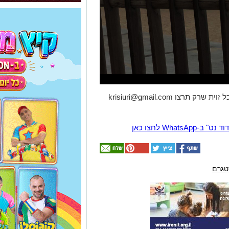
ל זוית שרק תרצו
krisiuri@gmail.com
Wha לחצו כאן
טגרם
אולי
יעניין
אותך
גם