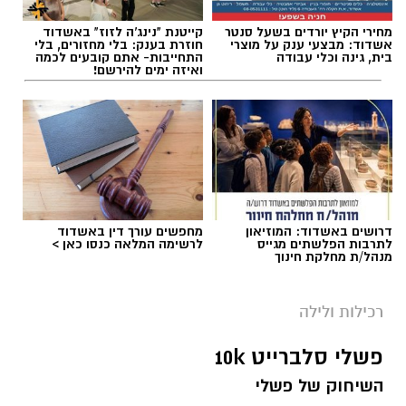
מחירי הקיץ יורדים בשעל סנטר
קייטנת "נינג'ה לזוז" באשדוד
אשדוד: מבצעי ענק על מוצרי
חוזרת בענק: בלי מחזורים, בלי
בית, גינה וכלי עבודה
התחייבות- אתם קובעים לכמה
ואיזה ימים להירשם!
דרושים באשדוד: המוזיאון
מחפשים עורך דין באשדוד
לתרבות הפלשתים מגייס
לרשימה המלאה כנסו כאן >
מנהל/ת מחלקת חינוך
רכילות ולילה
פשלי סלברייט 10k
השיחוק של פשלי