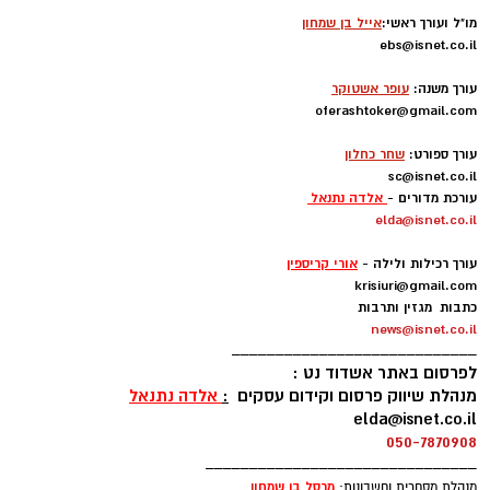
מו"ל ועורך ראשי:
אייל בן שמחון
ebs@isnet.co.il
-
עורך משנה:
עופר אשטוקר
oferashtoker@gmail.com
-
עורך ספורט:
שחר כחלון
sc@isnet.co.il
עורכת מדורים -
אלדה נתנאל
elda@isnet.co.il
-
עורך רכילות ולילה -
אורי קריספין
krisiuri@gmail.com
כתבות מגזין ותרבות
news@isnet.co.il
____________________________
לפרסום באתר אשדוד נט :
מנהלת שיווק פרסום וקידום עסקים
:
אלדה נתנאל
elda@isnet.co.il
050-7870908
_______________________________
מרסל בן שמחו
ן
מנהלת מסחרית וחשבונות: