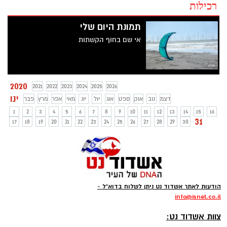
רכילות
תמונת היום שלי
אי שם בחוף הקשתות
2020
2021
2022
2023
2024
2025
2026
ינו
דצמ
נוב
אוק
ספט
אוג
יול
יונ
מאי
אפר
מרץ
פבר
1
2
3
4
5
6
7
8
9
10
11
12
13
14
15
16
31
17
18
19
20
21
22
23
24
25
26
27
28
29
30
הודעות לאתר אשדוד נט ניתן לשלוח בדוא"ל -
info
@isnet.co.i
l
-
צוות אשדוד נט: