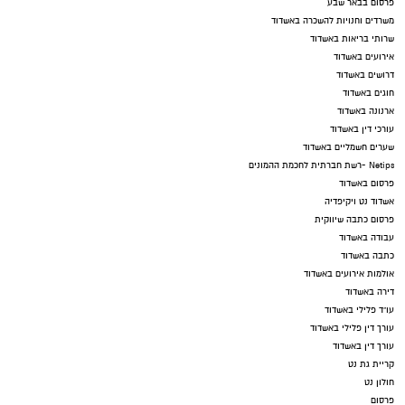
פרסום בבאר שבע
משרדים וחנויות להשכרה באשדוד
שרותי בריאות באשדוד
אירועים באשדוד
דרושים באשדוד
חוגים באשדוד
ארנונה באשדוד
עורכי דין באשדוד
שערים חשמליים באשדוד
Netips -רשת חברתית לחכמת ההמונים
פרסום באשדוד
אשדוד נט ויקיפדיה
פרסום כתבה שיווקית
עבודה באשדוד
כתבה באשדוד
אולמות אירועים באשדוד
דירה באשדוד
עו"ד פלילי באשדוד
עורך דין פלילי באשדוד
עורך דין באשדוד
קריית גת נט
חולון נט
פרסום