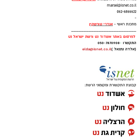
marsel@isnet.co.il
052-5855522
-
אנדרי טורשקין
מתכנת ראשי -
__________________________
לפרסום באתר אשדוד נט ורשת ישראל נט
התקשרו
-
050-7870908
(אלדה נתנאל )
elda@isnet.co.il
קבוצת התקשורת ומקומוני הרשת: