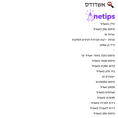
נדל"ן באשדוד
פרסום עסק באשדוד
ישראל נט
נטיפס - רשת חברתית לטיפים והמלצות
אייל בן שמחון
-
פרסום כתבה באתר "אשדוד נט"
פרסום מקומי באשדוד
קידום עסקים באשדוד
בתי מלון באשדוד
יישובניק נט
פרסום במקומונים
מקומון אשדוד
משלוחים באשדוד
מסעדות באשדוד
דירות למכירה באשדוד
דירות להשכרה באשדוד
פרסום עסק באשדוד