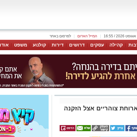
|
המייל האדום
|
לפרסום באתר
בות
קהילה
עסקים
דרושים
דירות
קולנוע
משפט
אודו
ארוחת צוהריים אצל הזקנה