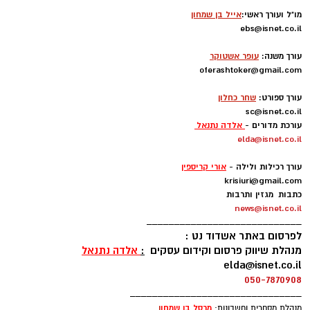
מו"ל ועורך ראשי:
אייל בן שמחון
ebs@isnet.co.il
-
עורך משנה:
עופר אשטוקר
oferashtoker@gmail.com
-
עורך ספורט:
שחר כחלון
sc@isnet.co.il
עורכת מדורים -
אלדה נתנאל
elda@isnet.co.il
-
עורך רכילות ולילה -
אורי קריספין
krisiuri@gmail.com
כתבות מגזין ותרבות
news@isnet.co.il
____________________________
לפרסום באתר אשדוד נט :
מנהלת שיווק פרסום וקידום עסקים
:
אלדה נתנאל
elda@isnet.co.il
050-7870908
_______________________________
מרסל בן שמחו
ן
מנהלת מסחרית וחשבונות: