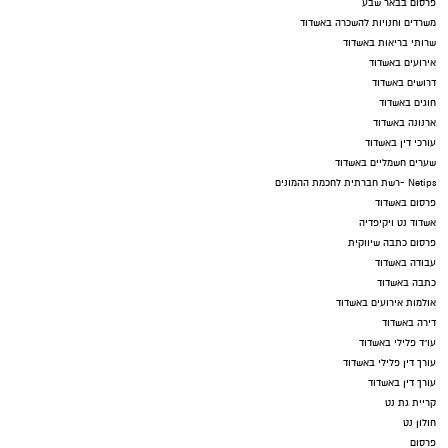
פרסום בבאר שבע
משרדים וחנויות להשכרה באשדוד
שרותי בריאות באשדוד
אירועים באשדוד
דרושים באשדוד
חוגים באשדוד
ארנונה באשדוד
עורכי דין באשדוד
שערים חשמליים באשדוד
Netips -רשת חברתית לחכמת ההמונים
פרסום באשדוד
אשדוד נט ויקיפדיה
פרסום כתבה שיווקית
עבודה באשדוד
כתבה באשדוד
אולמות אירועים באשדוד
דירה באשדוד
עו"ד פלילי באשדוד
עורך דין פלילי באשדוד
עורך דין באשדוד
קריית גת נט
חולון נט
פרסום