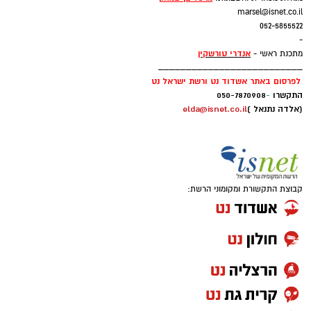
marsel@isnet.co.il
052-5855522
-
אנדרי טורשקין
מתכנת ראשי -
__________________________
לפרסום באתר אשדוד נט ורשת ישראל נט
התקשרו
-
050-7870908
(אלדה נתנאל )
elda@isnet.co.il
קבוצת התקשורת ומקומוני הרשת: