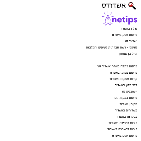
נדל"ן באשדוד
פרסום עסק באשדוד
ישראל נט
נטיפס - רשת חברתית לטיפים והמלצות
אייל בן שמחון
-
פרסום כתבה באתר "אשדוד נט"
פרסום מקומי באשדוד
קידום עסקים באשדוד
בתי מלון באשדוד
יישובניק נט
פרסום במקומונים
מקומון אשדוד
משלוחים באשדוד
מסעדות באשדוד
דירות למכירה באשדוד
דירות להשכרה באשדוד
פרסום עסק באשדוד