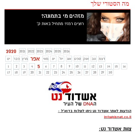
מה הסטורי שלך
מזהים מי בתמונה?
רוצים רמז? מתחיל באות ק'
2020
2021
2022
2023
2024
2025
2026
אפר
דצמ
נוב
אוק
ספט
אוג
יול
יונ
מאי
מרץ
פבר
ינו
5
1
2
3
4
6
7
8
9
10
11
12
13
14
15
16
17
18
19
20
21
22
23
24
25
26
27
28
29
30
הודעות לאתר אשדוד נט ניתן לשלוח בדוא"ל -
info
@isnet.co.i
l
-
צוות אשדוד נט: