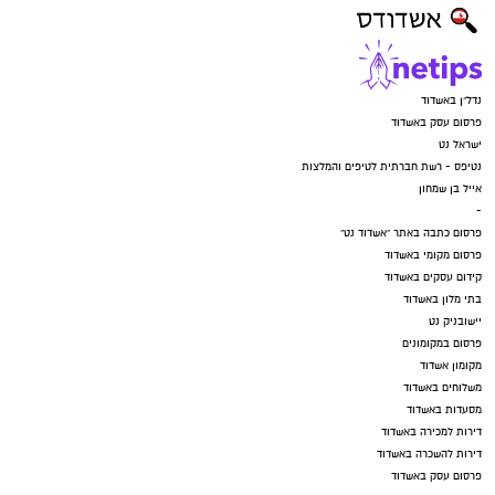
נדל"ן באשדוד
פרסום עסק באשדוד
ישראל נט
נטיפס - רשת חברתית לטיפים והמלצות
אייל בן שמחון
-
פרסום כתבה באתר "אשדוד נט"
פרסום מקומי באשדוד
קידום עסקים באשדוד
בתי מלון באשדוד
יישובניק נט
פרסום במקומונים
מקומון אשדוד
משלוחים באשדוד
מסעדות באשדוד
דירות למכירה באשדוד
דירות להשכרה באשדוד
פרסום עסק באשדוד