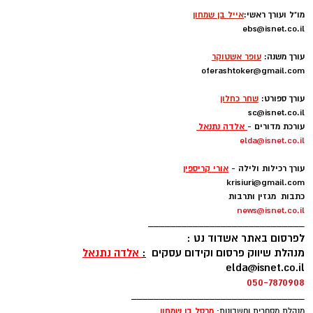
מו"ל ועורך ראשי:
אייל בן שמחון
ebs@isnet.co.il
-
עורך משנה:
עופר אשטוקר
oferashtoker@gmail.com
-
עורך ספורט:
שחר כחלון
sc@isnet.co.il
עורכת מדורים -
אלדה נתנאל
elda@isnet.co.il
-
עורך רכילות ולילה -
אורי קריספין
krisiuri@gmail.com
כתבות מגזין ותרבות
news@isnet.co.il
____________________________
לפרסום באתר אשדוד נט :
מנהלת שיווק פרסום וקידום עסקים
:
אלדה נתנאל
elda@isnet.co.il
050-7870908
_______________________________
מרסל בן שמחו
ן
מנהלת מסחרית וחשבונות: