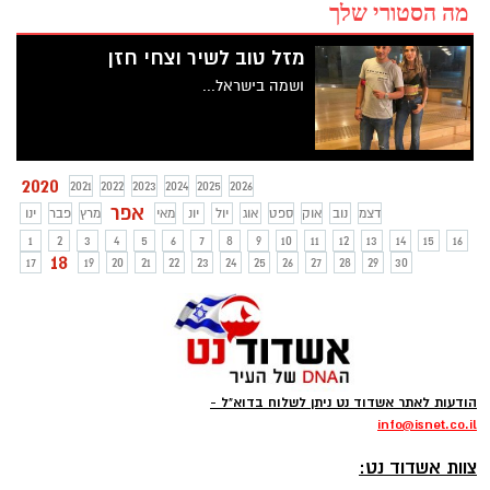
מה הסטורי שלך
מזל טוב לשיר וצחי חזן
ושמה בישראל...
2020
2021
2022
2023
2024
2025
2026
אפר
דצמ
נוב
אוק
ספט
אוג
יול
יונ
מאי
מרץ
פבר
ינו
1
2
3
4
5
6
7
8
9
10
11
12
13
14
15
16
18
17
19
20
21
22
23
24
25
26
27
28
29
30
הודעות לאתר אשדוד נט ניתן לשלוח בדוא"ל -
info
@isnet.co.i
l
-
צוות אשדוד נט: