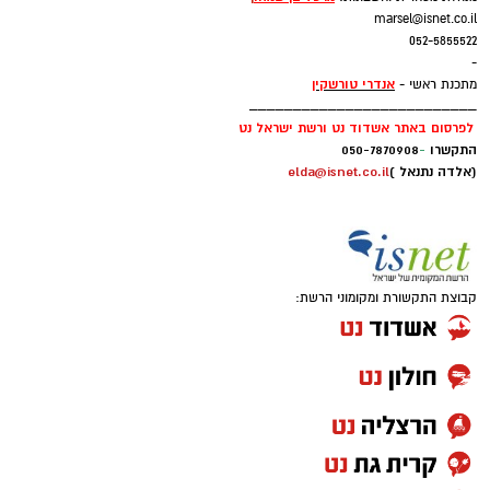
marsel@isnet.co.il
052-5855522
-
אנדרי טורשקין
מתכנת ראשי -
__________________________
לפרסום באתר אשדוד נט ורשת ישראל נט
התקשרו
-
050-7870908
(אלדה נתנאל )
elda@isnet.co.il
קבוצת התקשורת ומקומוני הרשת: