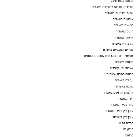
פרסום בבאר שבע
משרדים וחנויות להשכרה באשדוד
שרותי בריאות באשדוד
אירועים באשדוד
דרושים באשדוד
חוגים באשדוד
ארנונה באשדוד
עורכי דין באשדוד
שערים חשמליים באשדוד
Netips -רשת חברתית לחכמת ההמונים
פרסום באשדוד
אשדוד נט ויקיפדיה
פרסום כתבה שיווקית
עבודה באשדוד
כתבה באשדוד
אולמות אירועים באשדוד
דירה באשדוד
עו"ד פלילי באשדוד
עורך דין פלילי באשדוד
עורך דין באשדוד
קריית גת נט
חולון נט
פרסום