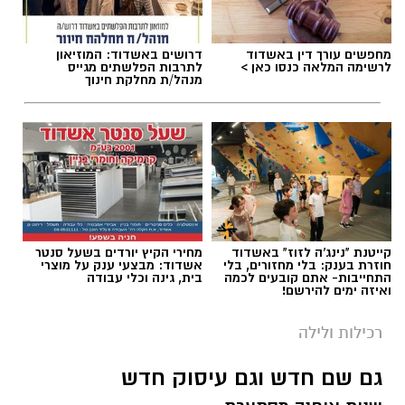
מחפשים עורך דין באשדוד
דרושים באשדוד: המוזיאון
לרשימה המלאה כנסו כאן >
לתרבות הפלשתים מגייס
מנהל/ת מחלקת חינוך
קייטנת "נינג'ה לזוז" באשדוד
מחירי הקיץ יורדים בשעל סנטר
חוזרת בענק: בלי מחזורים, בלי
אשדוד: מבצעי ענק על מוצרי
התחייבות- אתם קובעים לכמה
בית, גינה וכלי עבודה
ואיזה ימים להירשם!
רכילות ולילה
גם שם חדש וגם עיסוק חדש