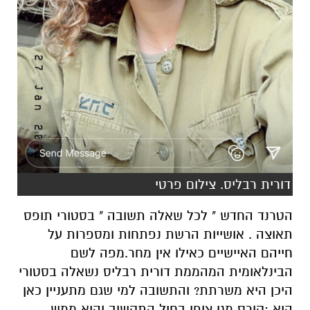
דורית רבליס. צילום פרטי
הטרנד החדש " לכל שאלה תשובה " בסטורי תופס
תאוצה . אושייות הרשת נפתחות ומספרות על
חייהם האיישיים כאילו אין מחר.מפה לשם
הבינלאומית המהממת דורית רבליס נשאלה בסטורי
היכן היא משרתת? והתשובה למי שגם מתעניין כאן
היא :קורס מגן צופן בחיל התקשוב והיא ממש