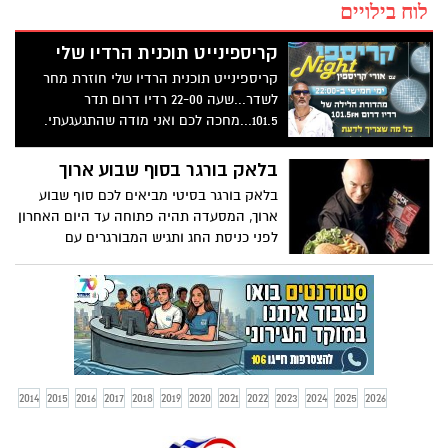
לוח בילויים
קריספינייט תוכנית הרדיו שלי
קריספינייט תוכנית הרדיו שלי חוזרת מחר
לשדר...שעה 22-00 רדיו דרום תדר
101.5...מחכה לכם ואני מודה שהתגעגעתי.
בלאק בורגר בסוף שבוע ארוך
בלאק בורגר בסיטי מביאים לכם סוף שבוע
ארוך, המסעדה תהיה פתוחה עד היום האחרון
לפני כניסת החג ותגיש המבורגרים עם
לחמניות רגילות וטעימות בזמן שכל השאר
כבר יעברו ללחמניות מקמח תירס, תפוחי
אדמה ודומיהם, לא תרדו על המבורגר לפני
פסח? בתיאבון...
2014
2015
2016
2017
2018
2019
2020
2021
2022
2023
2024
2025
2026