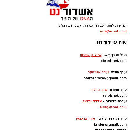
הודעות לאתר אשדוד נט ניתן לשלוח בדוא"ל -
info
@isnet.co.i
l
-
צוות אשדוד נט:
מו"ל ועורך ראשי:
אייל בן שמחון
ebs@isnet.co.il
-
עורך משנה:
עופר אשטוקר
oferashtoker@gmail.com
-
עורך ספורט:
שחר כחלון
sc@isnet.co.il
עורכת מדורים -
אלדה נתנאל
elda@isnet.co.il
-
עורך רכילות ולילה -
אורי קריספין
krisiuri@gmail.com