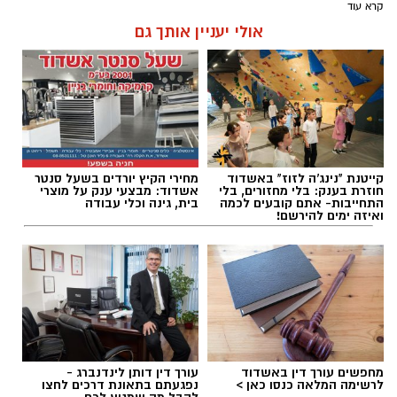
קרא עוד
אולי יעניין אותך גם
קייטנת "נינג'ה לזוז" באשדוד
מחירי הקיץ יורדים בשעל סנטר
חוזרת בענק: בלי מחזורים, בלי
אשדוד: מבצעי ענק על מוצרי
התחייבות- אתם קובעים לכמה
בית, גינה וכלי עבודה
ואיזה ימים להירשם!
מחפשים עורך דין באשדוד
עורך דין דותן לינדנברג -
לרשימה המלאה כנסו כאן >
נפגעתם בתאונת דרכים לחצו
לקבל מה שמגיע לכם