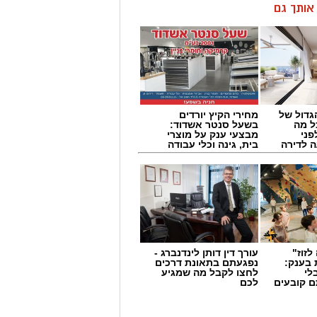
ן אותך גם
גדול של
מחירי הקיץ יורדים
ל מה
בשעל סנטר אשדוד:
פני
מבצעי ענק על מוצרי
 לדירה
בית, גינה וכלי עבודה
לזוז"
עורך דין דותן לינדנברג -
 בענק:
נפגעתם בתאונת דרכים
לי
לחצו לקבל מה שמגיע
ם קובעים
לכם
ים