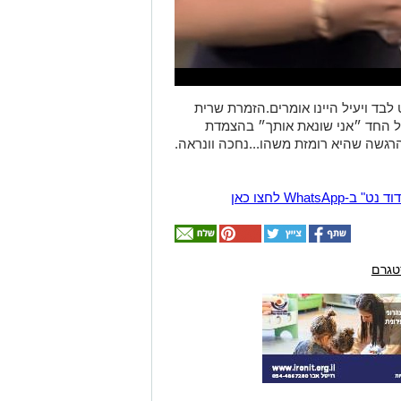
בד ויעיל היינו אומרים.הזמרת שרית
ל החד ״אני שונאת אותך״ בהצמדת
הרגשה שהיא רומזת משהו...נחכה וונראה.
Wha לחצו כאן
טגרם