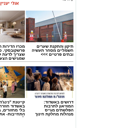
אולי יעניי
תיקון והתקנת שערים
מכרז הדירות ה
חשמליים מסחר תעשיה
פרשקובסקי. כ
ובתים פרטיים >>>
שצריך לדעת ל
שמגישים הצעה
באשדוד
דרושים באשדוד:
קייטנת "נינג'ה 
המוזיאון לתרבות
באשדוד חוזרת
הפלשתים מגייס
בלי מחזורים, ב
מנהל/ת מחלקת חינוך
התחייבות- את
לכמה ואיזה ימ
להירשם!