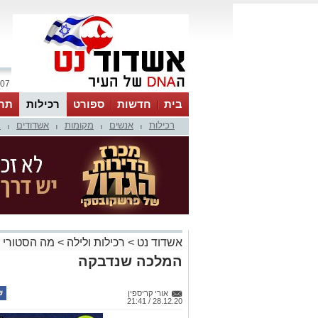
07 אוגוסט 2026 / 17:38
בית
חדשות
ספורט
רכילות
תר
רכילות
אנשים
מקומות
אשדודים
מ
|
|
|
|
אשדוד נט
>
רכילות ולילה
>
מה הסטורי 
המלכה שנדבקה
אורי קריספין
28.12.20 / 21:41