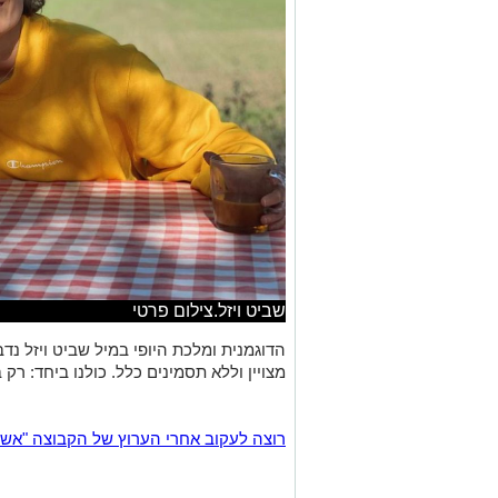
שביט ויזל.צילום פרטי
הדוגמנית ומלכת היופי במיל שביט ויזל נ
מצויין וללא תסמינים כלל. כולנו ביחד: רק ב
רוצה לעקוב אחרי הערוץ של הקבוצה "אשדוד נט" ב-tsApp