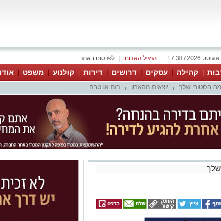
|
המייל האדום
|
לפרסום באתר
בות
קהילה
עסקים
דרושים
דירות
קולנוע
משפט
אודו
ה הסטורי שלך
יוצאים מהארון
בום או טרח
|
|
שלך