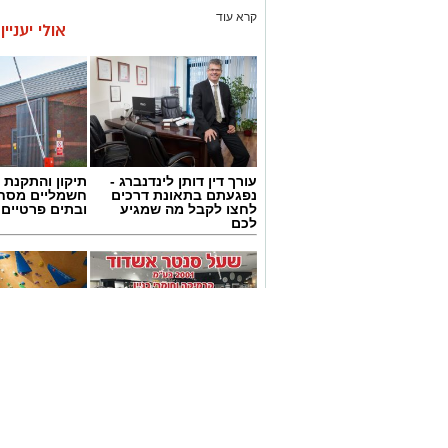
קרא עוד
אולי יעניי
עורך דין דותן לינדנברג -
תיקון והתקנת 
נפגעתם בתאונת דרכים
חשמליים מסח
לחצו לקבל מה שמגיע
ובתים פרטיים 
לכם
מחירי הקיץ יורדים
קייטנת "נינג'ה 
בשעל סנטר אשדוד:
באשדוד חוזרת
מבצעי ענק על מוצרי
בלי מחזורים, ב
בית, גינה וכלי עבודה
התחייבות- את
לכמה ואיזה ימ
להירשם!