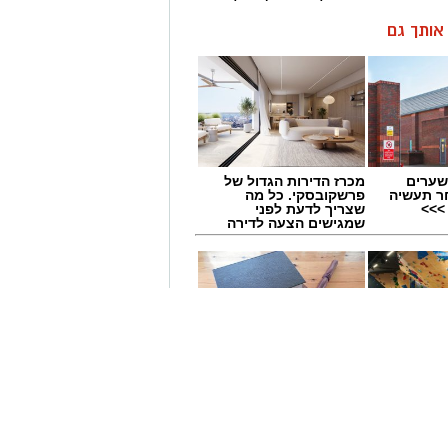
ן אותך גם
שערים
מכרז הדירות הגדול של
ר תעשיה
פרשקובסקי. כל מה
>>>
שצריך לדעת לפני
שמגישים הצעה לדירה
באשדוד
לזוז"
מחפשים עורך דין
 בענק:
באשדוד לרשימה
לי
המלאה כנסו כאן >
ם קובעים
ים