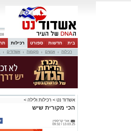
08 אוגוסט 2026 / 16:39
בית
חדשות
ספורט
רכילות
תר
רכילות
אנשים
מקומות
אשדודים
מ
|
|
|
|
אשדוד נט
>
רכילות ולילה
>
הכי מקורית שיש
אורי קריספין
13.03.25 / 09:32