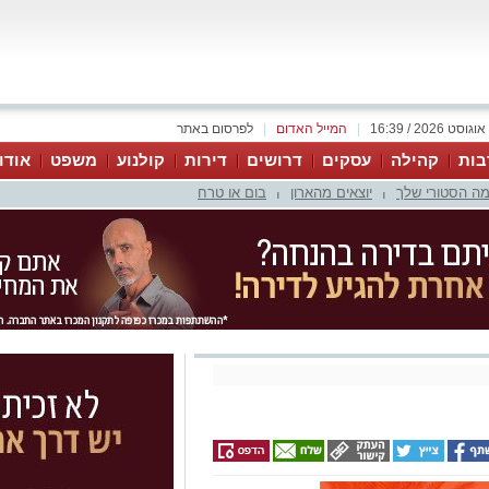
|
המייל האדום
|
לפרסום באתר
בות
קהילה
עסקים
דרושים
דירות
קולנוע
משפט
אודו
ה הסטורי שלך
יוצאים מהארון
בום או טרח
|
|