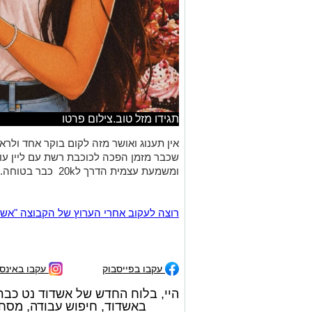
תגידו מזל טוב.צילום פרטו
אין תענוג ואושר מזה לקום בוקר אחד ול
שכבר מזמן הפכה לכוכבת רשת עם ליין עו
ומשמעת עצמית הדרך ל20k כבר בטוחה.כפיים
רוצה לעקוב אחרי הערוץ של הקבוצה "אשדוד נט" ב-tsApp
עקבו בפייסבוק
עקבו באינס
היי, בלוח החדש של אשדוד נט כבר
באשדוד, חיפוש עבודה, מסחרי