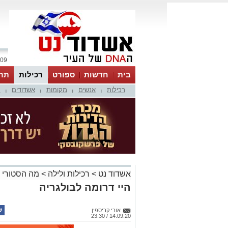
09 אוגוסט 2026 / 11:28
בית
חדשות
ספורט
רכילות
תר
רכילות
אנשים
מקומות
אשדודים
מ
|
|
|
|
אשדוד נט
>
רכילות ולילה
>
מה הסטורי 
היי דרומה לבולגריה
אורי קריספין
14.09.20 / 23:30