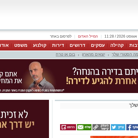
|
המייל האדום
|
לפרסום באתר
בות
קהילה
עסקים
דרושים
דירות
קולנוע
משפט
אודו
ה הסטורי שלך
יוצאים מהארון
בום או טרח
|
|
שלך