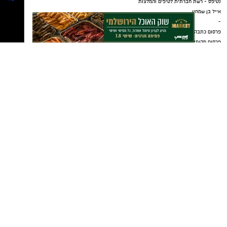
נטיפס - רשת חברתית לטיפים והמלצות
אייל בן שמחון
-
פרסום כתבה באתר "אשדוד נט"
פרסום מקומי באשדוד
קידום עסקים באשדוד
בתי מלון באשדוד
יישובניק נט
פרסום במקומונים
מקומון אשדוד
משלוחים באשדוד
מסעדות באשדוד
דירות למכירה באשדוד
דירות להשכרה באשדוד
פרסום עסק באשדוד
פרסום בבאר שבע
משרדים וחנויות להשכרה באשדוד
שרותי בריאות באשדוד
אירועים באשדוד
דרושים באשדוד
חוגים באשדוד
ארנונה באשדוד
עורכי דין באשדוד