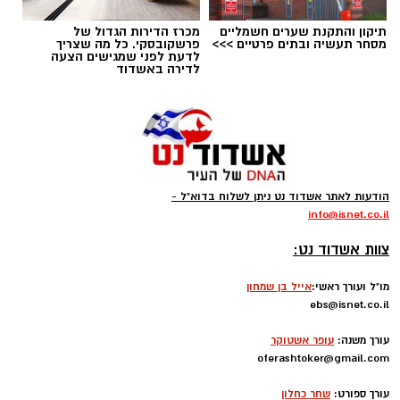
תיקון והתקנת שערים חשמליים
מכרז הדירות הגדול של
מסחר תעשיה ובתים פרטיים >>>
פרשקובסקי. כל מה שצריך
לדעת לפני שמגישים הצעה
לדירה באשדוד
הודעות לאתר אשדוד נט ניתן לשלוח בדוא"ל -
info
@isnet.co.i
l
-
צוות אשדוד נט:
מו"ל ועורך ראשי:
אייל בן שמחון
ebs@isnet.co.il
-
עורך משנה:
עופר אשטוקר
oferashtoker@gmail.com
-
עורך ספורט:
שחר כחלון