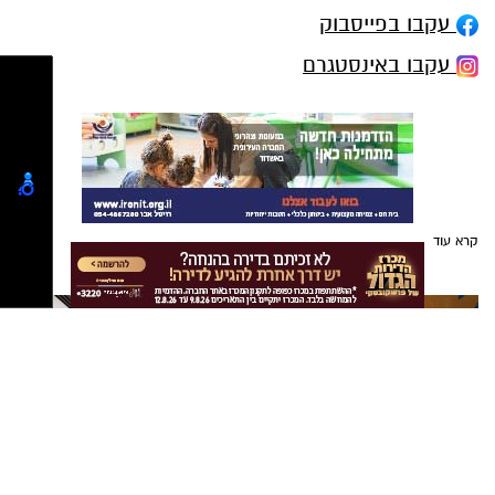
עקבו בפייסבוק
עקבו באינסטגרם
קרא עוד
אולי יעניין אותך גם
קייטנת "נינג'ה לזוז" באשדוד
מכרז הדירות הגדול של
חוזרת בענק: בלי מחזורים, בלי
פרשקובסקי. כל מה שצריך
התחייבות- אתם קובעים לכמה
לדעת לפני שמגישים הצעה