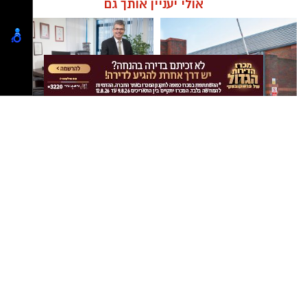
אולי יעניין אותך גם
תיקון והתקנת שערים חשמליים
עורך דין דותן לינדנברג -
מסחר תעשיה ובתים פרטיים >>>
נפגעתם בתאונת דרכים לחצו
לקבל מה שמגיע לכם
מכרז הדירות הגדול של
קייטנת "נינג'ה לזוז" באשדוד
פרשקובסקי. כל מה שצריך
חוזרת בענק: בלי מחזורים, בלי
לדעת לפני שמגישים הצעה
התחייבות- אתם קובעים לכמה
לדירה באשדוד
ואיזה ימים להירשם!