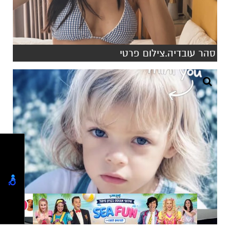
סהר עובדיה.צילום פרטי