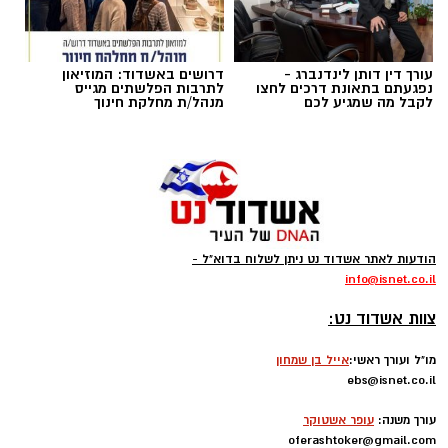
עורך דין דותן לינדנברג -
דרושים באשדוד: המוזיאון
נפגעתם בתאונת דרכים לחצו
לתרבות הפלשתים מגייס
לקבל מה שמגיע לכם
מנהל/ת מחלקת חינוך
הודעות לאתר אשדוד נט ניתן לשלוח בדוא"ל -
info
@isnet.co.i
l
-
צוות אשדוד נט:
מו"ל ועורך ראשי:
אייל בן שמחון
ebs@isnet.co.il
-
עורך משנה:
עופר אשטוקר
oferashtoker@gmail.com