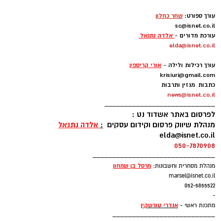
-
עורך ספורט:
שחר כחלון
sc@isnet.co.il
עורכת מדורים -
אלדה נתנאל
elda@isnet.co.il
-
עורך רכילות ולילה -
אורי קריספין
krisiuri@gmail.com
כתבות מגזין ותרבות
news@isnet.co.il
____________________________
לפרסום באתר אשדוד נט :
מנהלת שיווק פרסום וקידום עסקים
:
אלדה נתנאל
elda@isnet.co.il
050-7870908
_______________________________
מרסל בן שמחו
ן
מנהלת מסחרית וחשבונות:
marsel@isnet.co.il
052-5855522
-
אנדרי טורשקין
מתכנת ראשי -
__________________________