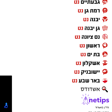
נדל"ן באשדוד