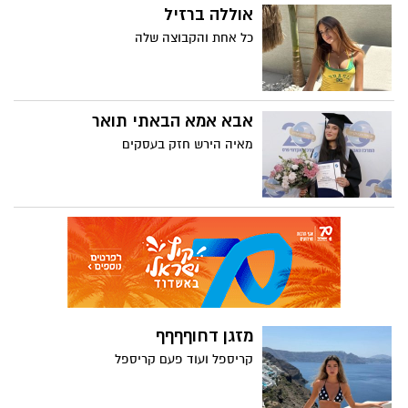
אוללה ברזיל
כל אחת והקבוצה שלה
אבא אמא הבאתי תואר
מאיה הירש חזק בעסקים
מזגן דחוףףףף
קריספל ועוד פעם קריספל