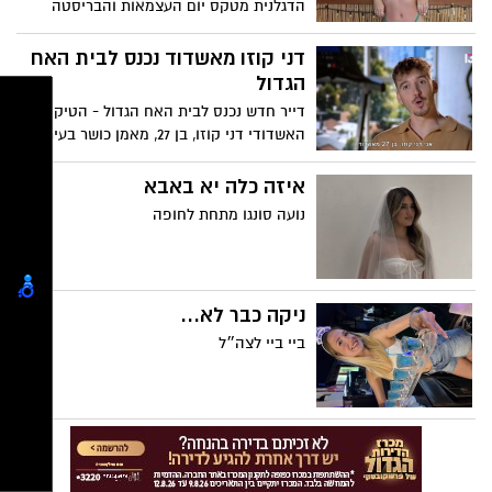
הדגלנית מטקס יום העצמאות והבריסטה
שהפכה לוויראלית, חכו שתכירו את התופעה
החדשה מהיציע של אשדוד. תכירו את אלה
דני קוזו מאשדוד נכנס לבית האח
נצר, בת 22, דוגמנית וכוכבת רשת עם יותר
הגדול
מ-280 אלף עוקבים שהפכה בשבועות
דייר חדש נכנס לבית האח הגדול - הטיקטוקר
האחרונים לשם הכי מדובר בקרב אוהדי
האשדודי דני קוזו, בן 27, מאמן כושר בעיר
הליגה הלאומית בכדורסל. אבל לא בגלל
שלשה מהפינה.
איזה כלה יא באבא
נועה סונגו מתחת לחופה
ניקה כבר לא...
ביי ביי לצה״ל