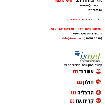
מרסל בן שמחו
ן
מנהלת מסחרית וחשבונות:
marsel@isnet.co.il
052-5855522
-
אנדרי טורשקין
מתכנת ראשי -
__________________________
לפרסום באתר אשדוד נט ורשת ישראל נט
התקשרו
-
050-7870908
(אלדה נתנאל )
elda@isnet.co.il
קבוצת התקשורת ומקומוני הרשת: