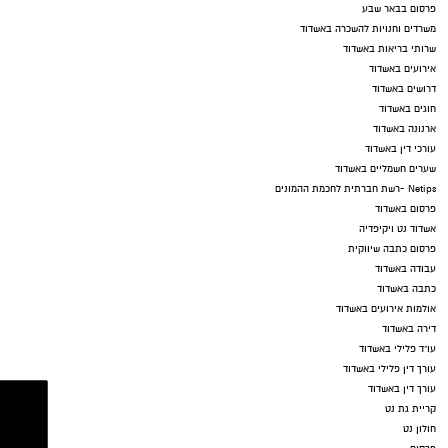
פרסום בבאר שבע
משרדים וחנויות להשכרה באשדוד
שרותי בריאות באשדוד
אירועים באשדוד
דרושים באשדוד
חוגים באשדוד
ארנונה באשדוד
עורכי דין באשדוד
שערים חשמליים באשדוד
Netips -רשת חברתית לחכמת ההמונים
פרסום באשדוד
אשדוד נט ויקיפדיה
פרסום כתבה שיווקית
עבודה באשדוד
כתבה באשדוד
אולמות אירועים באשדוד
דירה באשדוד
עו"ד פלילי באשדוד
עורך דין פלילי באשדוד
עורך דין באשדוד
קריית גת נט
חולון נט