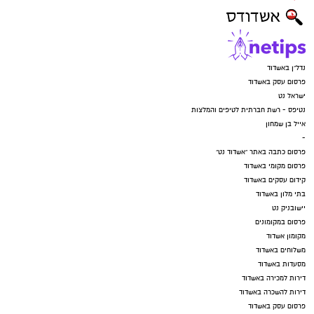
נדל"ן באשדוד
פרסום עסק באשדוד
ישראל נט
נטיפס - רשת חברתית לטיפים והמלצות
אייל בן שמחון
-
פרסום כתבה באתר "אשדוד נט"
פרסום מקומי באשדוד
קידום עסקים באשדוד
בתי מלון באשדוד
יישובניק נט
פרסום במקומונים
מקומון אשדוד
משלוחים באשדוד
מסעדות באשדוד
דירות למכירה באשדוד
דירות להשכרה באשדוד
פרסום עסק באשדוד