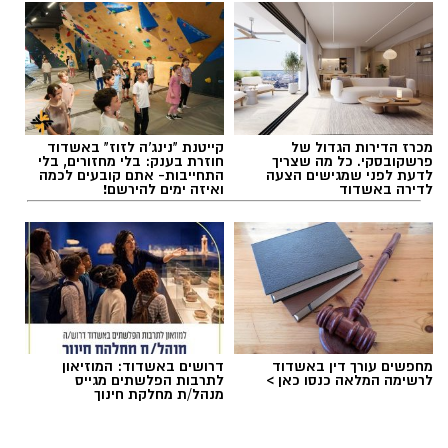
להאזנה לתוכן:
תוכן שיווקי / 17:20 06.08.26
מכרז הדירות הגדול של
קייטנת "נינג'ה לזוז" באשדוד
פרשקובסקי. כל מה שצריך
חוזרת בענק: בלי מחזורים, בלי
לדעת לפני שמגישים הצעה
התחייבות- אתם קובעים לכמה
לדירה באשדוד
ואיזה ימים להירשם!
תגים:
מפקח תמ"א
מחפשים עורך דין באשדוד
דרושים באשדוד: המוזיאון
לרשימה המלאה כנסו כאן >
לתרבות הפלשתים מגייס
מנהל/ת מחלקת חינוך