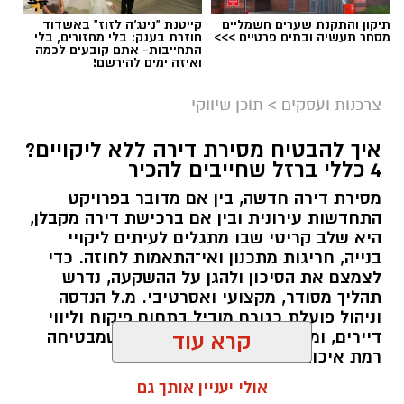
תיקון והתקנת שערים חשמליים
קייטנת "נינג'ה לזוז" באשדוד
מסחר תעשיה ובתים פרטיים >>>
חוזרת בענק: בלי מחזורים, בלי
התחייבות- אתם קובעים לכמה
ואיזה ימים להירשם!
צרכנות ועסקים
>
תוכן שיווקי
איך להבטיח מסירת דירה ללא ליקויים?
4 כללי ברזל שחייבים להכיר
מסירת דירה חדשה, בין אם מדובר בפרויקט
התחדשות עירונית ובין אם ברכישת דירה מקבלן,
היא שלב קריטי שבו מתגלים לעיתים ליקויי
בנייה, חריגות מתכנון ואי־התאמות לחוזה. כדי
לצמצם את הסיכון ולהגן על ההשקעה, נדרש
תהליך מסודר, מקצועי ואסרטיבי. מ.ל הנדסה
וניהול פועלת כגורם מוביל בתחום פיקוח וליווי
דיירים, ומיישמת מתודולוגיה סדורה שמבטיחה
קרא עוד
רמת איכות גבוהה במסירת הדירות.
אולי יעניין אותך גם