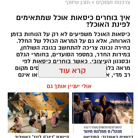
צרכנות ועסקים
>
תוכן שיווקי
איך בוחרים כיסאות אוכל שמתאימים
לפינת האוכל?
כיסאות האוכל משפיעים לא רק על הנוחות בזמן
הארוחה, אלא גם על המראה הכולל של החלל.
בחירה נכונה צריכה להתחשב בגובה השולחן,
defaultImage בינה מלאכותית
במידות החדר, במספר הסועדים, בחומרי הגלם
ובסגנון העיצובי. כאשר בוחרים כיסאות לפי
מראה בלבד, עלולים לגלות שהם תופסים מקום
כלל ראשון: תכנון מוקדם והגדרת סטנדרט איכות
רב מדי, אינם נוחים לישיבה ממושכת או אינם
משתלבים היטב עם השולחן.
קרא עוד
הבסיס למסירת דירה ללא ליקויים מתחיל הרבה
לפני מועד קבלת המפתח. כבר בשלבי החתימה על
להאזנה לתוכן:
אולי יעניין אותך גם
ההסכם עם היזם או הקבלן חשוב להגדיר בצורה
מפורטת את רמת הגמר, המפרט הטכני, לוחות
הזמנים ותנאי המסירה. מפרט מפורט ומדויק
מאפשר להשוות בין המובטח לבין המצוי בשטח,
תוכן שיווקי / 17:18 06.08.26
ולדרוש תיקונים במקרה של חריגה.