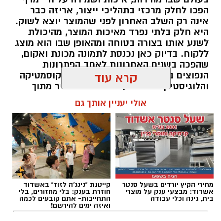
הפכו לחלק מרכזי בתהליכי ייצור, אריזה כבר
אינה רק השלב האחרון לפני שהמוצר יוצא לשוק.
היא חלק בלתי נפרד מאיכות המוצר, מהיכולת
לשנע אותו בצורה בטוחה ומהאופן שבו הוא מוצג
ללקוח. בדיוק כאן נכנסת לתמונה מכונת ואקום,
שהפכה בשנים האחרונות לאחד הפתרונות
הנפוצים בתעשיות המזון, התרופות, הקוסמטיקה
קרא עוד
והלוגיסטיקה. באמצעות הוצאת האוויר מתוך
האריזה ואיטום מדויק שלה, ניתן להפחית חשיפה
אולי יעניין אותך גם
לחמצן ולחות, לשמור על המוצר לאורך זמן ולייעל
את האחסון והשינוע. במקביל, התפתחות
טכנולוגיות כמו סקין ותרמופורמינג הפכה את
עולם האריזה למתקדם, אוטומטי ומדויק יותר
מאי פעם.
להאזנה לתוכן:
מחירי הקיץ יורדים בשעל סנטר
קייטנת "נינג'ה לזוז" באשדוד
אשדוד: מבצעי ענק על מוצרי
חוזרת בענק: בלי מחזורים, בלי
בית, גינה וכלי עבודה
התחייבות- אתם קובעים לכמה
ואיזה ימים להירשם!