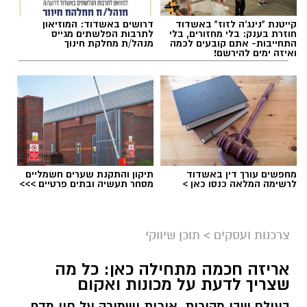
קייטנת "נינג'ה לזוז" באשדוד
דרושים באשדוד: המוזיאון
חוזרת בענק: בלי מחזורים, בלי
לתרבות הפלשתים מגייס
התחייבות- אתם קובעים לכמה
מנהל/ת מחלקת חינוך
ואיזה ימים להירשם!
מחפשים עורך דין באשדוד
תיקון והתקנת שערים חשמליים
לרשימה המלאה כנסו כאן >
מסחר תעשיה ובתים פרטיים >>>
צרכנות ועסקים
>
תוכן שיווקי
אריזה חכמה מתחילה כאן: כל מה
שצריך לדעת על מכונות ואקום
בעולם שבו מהירות, איכות ושמירה על חיי מדף