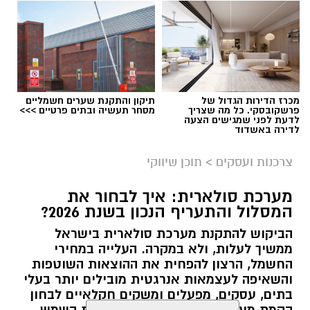
תוכן שיווקי / 10:52 09.08.26
מכרז הדירות הגדול של
תיקון והתקנת שערים חשמליים
פרשקובסקי. כל מה שצריך
מסחר תעשיה ובתים פרטיים >>>
תגים:
אריזה חכמה
לדעת לפני שמגישים הצעה
לדירה באשדוד
צרכנות ועסקים
>
תוכן שיווקי
מערכת סולארית: איך לבחור את
המסלול והתעריף הנכון בשנת 2026?
הביקוש להתקנת מערכת סולארית בישראל
ממשיך לעלות, ולא במקרה. העלייה במחירי
החשמל, הרצון להפחית את ההוצאות השוטפות
והשאיפה לעצמאות אנרגטית מובילים יותר בעלי
בתים, עסקים, מפעלים ומשקים חקלאיים לבחון
הקמת מערכת לייצור חשמל מאנרגיית השמש.