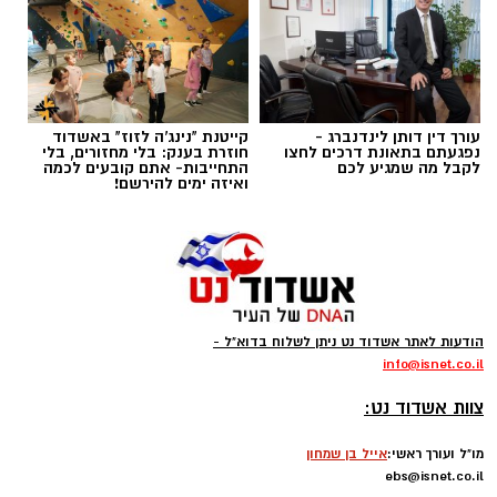
תגים:
ופל בלגי במילוי שוקולד וחלוה
עורך דין דותן לינדנברג -
קייטנת "נינג'ה לזוז" באשדוד
נפגעתם בתאונת דרכים לחצו
חוזרת בענק: בלי מחזורים, בלי
לקבל מה שמגיע לכם
התחייבות- אתם קובעים לכמה
ואיזה ימים להירשם!
הודעות לאתר אשדוד נט ניתן לשלוח בדוא"ל -
info
@isnet.co.i
l
-
צוות אשדוד נט:
מו"ל ועורך ראשי:
אייל בן שמחון
ebs@isnet.co.il