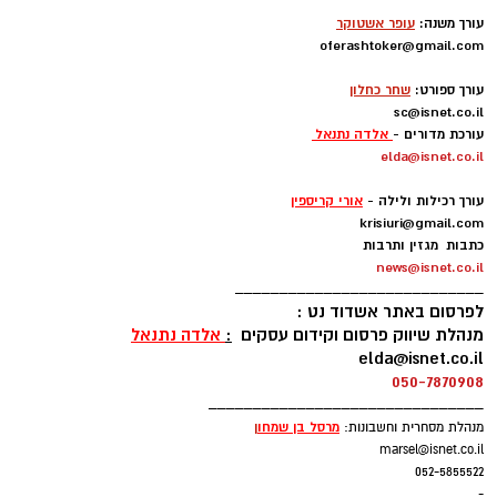
-
ופל בלגי במילוי שוקולד וחלוה צילום הדס ניצן
עורך משנה:
עופר אשטוקר
oferashtoker@gmail.com
מצרכים (לכ-4 ופלים גדולים
):
-
עורך ספורט:
שחר כחלון
1 ו-1/2 כוסות קמח
sc@isnet.co.il
עורכת מדורים -
אלדה נתנאל
elda@isnet.co.il
2 ביצים
-
עורך רכילות ולילה -
אורי קריספין
1 כף סוכר
krisiuri@gmail.com
כתבות מגזין ותרבות
1 כפית תמצית וניל
news@isnet.co.il
____________________________
לפרסום באתר אשדוד נט :
1/4 כוס שמן (או חמאה מומסת)
מנהלת שיווק פרסום וקידום עסקים
:
אלדה נתנאל
elda@isnet.co.il
1 כוס חלב
050-7870908
_______________________________
1 כף אבקת אפייה
מרסל בן שמחו
ן
מנהלת מסחרית וחשבונות:
marsel@isnet.co.il
052-5855522
קורט מלח
-