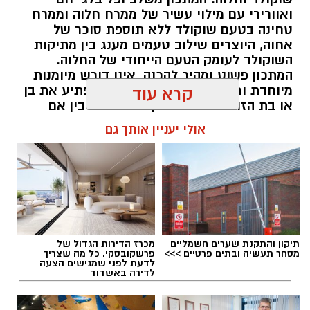
ואוורירי עם מילוי עשיר של ממרח חלוה וממרח
טחינה בטעם שוקולד ללא תוספת סוכר של
אחוה, היוצרים שילוב טעמים מענג בין מתיקות
השוקולד לעומק הטעם הייחודי של החלוה.
המתכון פשוט ומהיר להכנה, אינו דורש מיומנות
מיוחדת ומתאים לכל מי שמעוניין להפתיע את בן
קרא עוד
או בת הזוג במחווה מתוקה ומיוחדת. בין אם
מדובר בארוחת בוקר מפנקת, קינוח לארוחה
אולי יעניין אותך גם
רומנטית או פינוק זוגי בסוף היום, הוופל הבלגי
בטעם שוקולד וחלוה יהפוך כל רגע לחגיגה של
אהבה. ט"ו באב שמח!
להאזנה לתוכן:
תיקון והתקנת שערים חשמליים
מכרז הדירות הגדול של
מסחר תעשיה ובתים פרטיים >>>
פרשקובסקי. כל מה שצריך
לדעת לפני שמגישים הצעה
לדירה באשדוד
אלדה נתנאל / 09:09 26.07.26