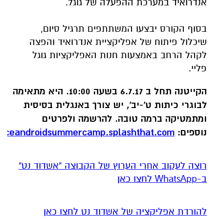
אנדרואיד במערכת ההפעלה של גוגל.
בסוף הקורס יבצעו המשתתפים תרגיל סיום,
שיכלול פיתוח של אפליקציית אנדרואיד והפצה
לקהל הרחב באמצעות חנות האפליקציות גוגל
פליי.
הקייטנה תחל ב 6.7.17 בשעה 10:00. היא מתאימה
לבוגרי כיתות ט'-יב', יש צורך באנגלית בסיסית
ומתמטיקה ברמה טובה. להרשמה ולפרטים
נוספים:
ourceandroidsummercamp.splashthat.com
רוצה לעקוב אחרי הערוץ של הקבוצה "אשדוד נט"
ב-WhatsApp לחצו כאן
להורדת אפליקציה של אשדוד נט לחצו כאן