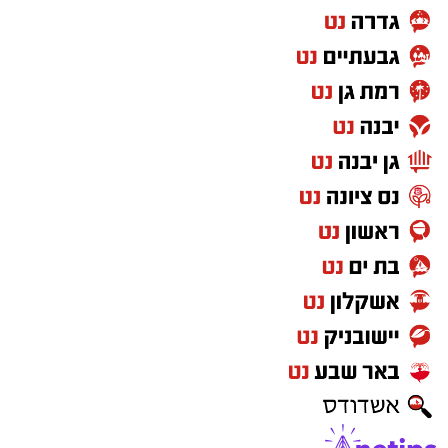
מחממים מכשיר וופלים בלגיים ומשמנים קלות.
יוצקים שכבה של בלילה לתוך תבנית הוופל.
סוגרים את המכשיר ואופים למשך כ-4 דקות
עד הזהבה ופריכות.
מכינים את המילוי: שמים בשתי שקיות זילוף
ממרח חלוה וממרח טחינה בטעם שוקולד ללא
סוכר. מזלפים קוביית וופל עם ממרח חלוה
וקובייה עם ממרח השוקולד, בצורת דמקה.
מסדרים את הוופלים בצלחת ומגישים חם עם
כדור גלידת וניל וזילוף של הממרחים מעל
כדור הגלידה.
רוצה לעקוב אחרי הערוץ של הקבוצה "אשדוד נט"
ב-WhatsApp לחצו כאן
להורדת אפליקציה של אשדוד נט לחצו כאן