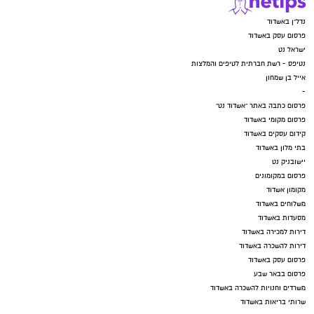
עקבו בפייסבוק
נדל"ן באשדוד
פרסום עסק באשדוד
עקבו באינסטגרם
ישראל נט
נטיפס - רשת חברתית לטיפים והמלצות
אייל בן שמחון
-
פרסום כתבה באתר "אשדוד נט"
פרסום מקומי באשדוד
קידום עסקים באשדוד
בתי מלון באשדוד
יישובניק נט
פרסום במקומונים
מקומון אשדוד
משלוחים באשדוד
מסעדות באשדוד
דירות למכירה באשדוד
דירות להשכרה באשדוד
פרסום עסק באשדוד
פרסום בבאר שבע
משרדים וחנויות להשכרה באשדוד
שרותי בריאות באשדוד