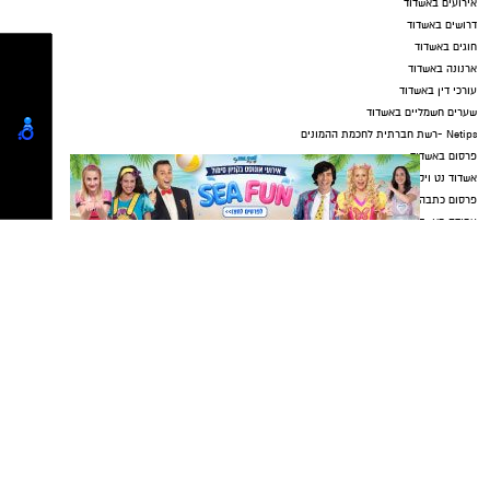
אירועים באשדוד
דרושים באשדוד
חוגים באשדוד
ארנונה באשדוד
עורכי דין באשדוד
שערים חשמליים באשדוד
Netips -רשת חברתית לחכמת ההמונים
פרסום באשדוד
אשדוד נט ויקיפדיה
פרסום כתבה שיווקית
עבודה באשדוד
כתבה באשדוד
אולמות אירועים באשדוד
דירה באשדוד
עו"ד פלילי באשדוד
עורך דין פלילי באשדוד
עורך דין באשדוד
קריית גת נט
חולון נט
פרסום
גלובוס סנטר חוף אשקלון
שדרוג מערכת לגאסי