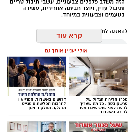
הזה משלב פלפלים צבעוניים, עשבי תיבול טריים
ותיבול עדין, ויוצר חביתה אוורירית, עשירה
בטעמים וצבעונית במיוחד.
להאזנה לתוכן:
קרא עוד
אולי יעניין אותך גם
אלדה נתנאל / 10:21 07.08.26
מכרז הדירות הגדול של
דרושים באשדוד: המוזיאון
פרשקובסקי. כל מה שצריך
לתרבות הפלשתים מגייס
תגים:
חביתת ירק
לדעת לפני שמגישים הצעה
מנהל/ת מחלקת חינוך
לדירה באשדוד