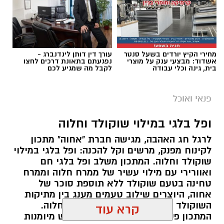
מחירי הקיץ יורדים בשעל סנטר
עורך דין דותן לינדנברג -
אשדוד: מבצעי ענק על מוצרי
נפגעתם בתאונת דרכים לחצו
בית, גינה וכלי עבודה
לקבל מה שמגיע לכם
פנאי ואוכל
ופל בלגי במילוי שוקולד וחלוה
ai
לרגל חג האהבה, מגישה חברת "אחוה" מתכון
לקינוח מפנק, מרשים וקל להכנה: ופל בלגי במילוי
מצרכים (ל-2 מנות)
שוקולד וחלוה. המתכון משלב ופל בלגי חם
ואוורירי עם מילוי עשיר של ממרח חלוה וממרח
4 ביצים
טחינה בטעם שוקולד ללא תוספת סוכר של
½ פלפל אדום, חתוך לקוביות קטנות
אחוה, היוצרים שילוב טעמים מענג בין מתיקות
½ פלפל צהוב, חתוך לקוביות קטנות
השוקולד לעומק הטעם הייחודי של החלוה.
¼ פלפל ירוק, חתוך לקוביות קטנות
המתכון פשוט ומהיר להכנה, אינו דורש מיומנות