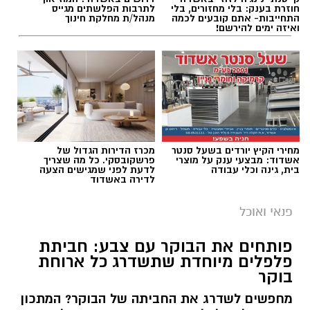
חוזרת בענק: בלי מחזורים, בלי
לתרבות הפלשתים מגייס
התחייבות- אתם קובעים לכמה
מנהל/ת מחלקת חינוך
ואיזה ימים להירשם!
מחירי הקיץ יורדים בשעל סנטר
מכרז הדירות הגדול של
אשדוד: מבצעי ענק על מוצרי
פרשקובסקי. כל מה שצריך
בית, גינה וכלי עבודה
לדעת לפני שמגישים הצעה
לדירה באשדוד
פנאי ואוכל
פותחים את הבוקר עם צבע: חביתת
פלפלים מיוחדת שתשדרג כל ארוחת
בוקר
מחפשים לשדרג את החביתה של הבוקר? המתכון