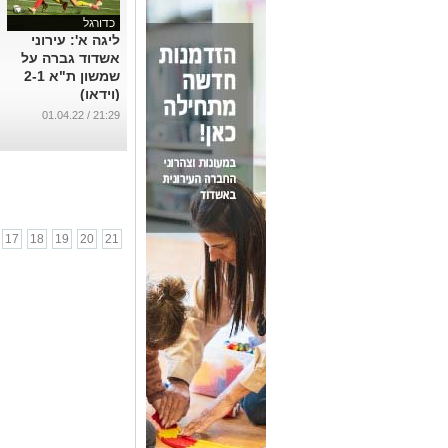
כדורגל
ליגה א': עירוני
אשדוד גברה על
שמשון ת"א 2-1
(וידאו)
...
21:29 / 01.04.22
17
18
19
20
21