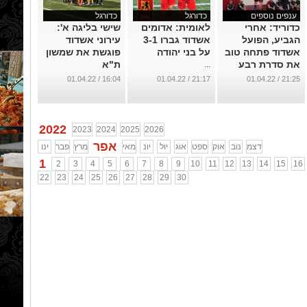
ענפים נוספים
כדורגל
כדורגל
כדוריד: אחרי
לאומית: אדומים
שישי בליגה א':
הגביע, הפועל
אשדוד גברו 3-1
עירוני אשדוד
אשדוד פתחה טוב
על בני יהודה
פוגשת את שמשון
את סדרת רבע
ת"א
...
הגמר
...
16:04 / 01.04.22
21:17 / 01.04.22
21:25 / 01.04.22
...
2022
2023
2024
2025
2026
אפר
דצמ
נוב
אוק
ספט
אוג
יול
יונ
מאי
מרץ
פבר
ינו
1
2
3
4
5
6
7
8
9
10
11
12
13
14
15
16
22
23
24
25
26
27
28
29
30