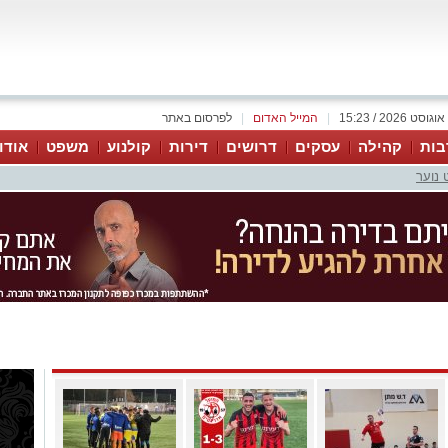
|
המייל האדום
|
לפרסום באתר
בות
קהילה
עסקים
דרושים
דירות
קולנוע
משפט
אודו
 נוער