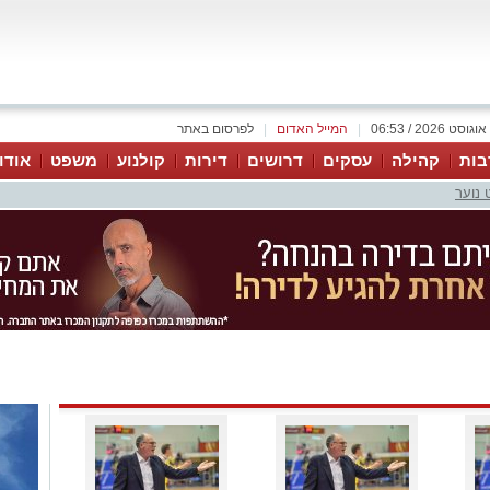
|
המייל האדום
|
לפרסום באתר
בות
קהילה
עסקים
דרושים
דירות
קולנוע
משפט
אודו
 נוער