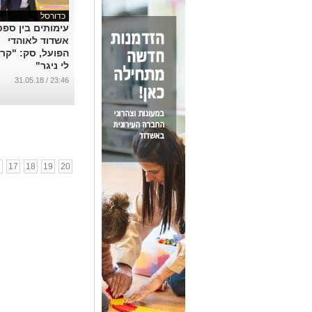
כדורסל
עימותים בין ספ
אשדוד לאוהדי
הפועל, סק: "קר
לי ניגר"
...
23:46 / 31.05.18
6
17
18
19
20