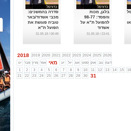
כדורסל
כדורסל
סל
בלגן, מכות
סדרה בהמשכים:
והפסד: 98-77
מכבי אשדוד/באר
או
להפועל ת"א על
טוביה פוגשת את
אשדוד
הפועל ת"א
...
...
00:49 / 31.05.18
23:41 / 31.05.18
2018
2019
2020
2021
2022
2023
2024
2025
2026
מאי
דצמ
נוב
אוק
ספט
אוג
יול
יונ
אפר
מרץ
פבר
ינו
1
2
3
4
5
6
7
8
9
10
11
12
13
14
15
1
31
21
22
23
24
25
26
27
28
29
30