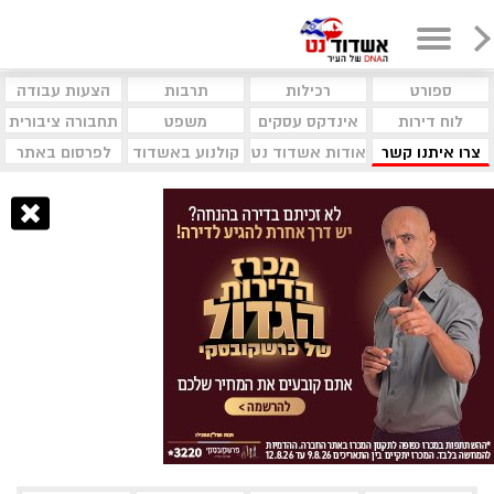
ספורט
רכילות
תרבות
הצעות עבודה
לוח דירות
אינדקס עסקים
משפט
תחבורה ציבורית
צרו איתנו קשר
אודות אשדוד נט
קולנוע באשדוד
לפרסום באתר