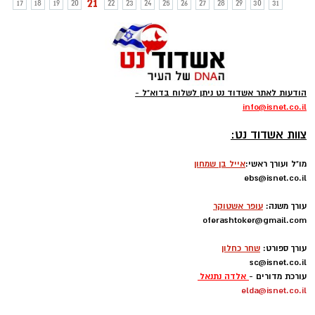
21
17
18
19
20
22
23
24
25
26
27
28
29
30
31
הודעות לאתר אשדוד נט ניתן לשלוח בדוא"ל -
info
@isnet.co.i
l
-
צוות אשדוד נט:
מו"ל ועורך ראשי:
אייל בן שמחון
ebs@isnet.co.il
-
עורך משנה:
עופר אשטוקר
oferashtoker@gmail.com
-
עורך ספורט:
שחר כחלון
sc@isnet.co.il
עורכת מדורים -
אלדה נתנאל
elda@isnet.co.il
-