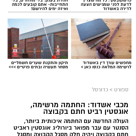
פרשקובסקי. כל מה שצריך
חוזרת בענק: בלי מחזורים, בלי
לדעת לפני שמגישים הצעה
התחייבות- אתם קובעים לכמה
לדירה באשדוד
ואיזה ימים להירשם!
מחפשים עורך דין באשדוד
תיקון והתקנת שערים חשמליים
לרשימה המלאה כנסו כאן >
מסחר תעשיה ובתים פרטיים >>>
ספורט
>
כדורסל
מכבי אשדוד: החתמה מרשימה,
אוגסטין רביט חתם בקבוצה
העולה החדשה עם החתמה איכותית ביותר,
הסנטר עם עבר מפואר ביורוליג אוגסטין ראביט
חתם בקבוצה ויהיה חלק מסגל הקבוצה ומסגל