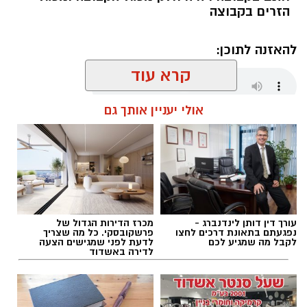
הזרים בקבוצה
להאזנה לתוכן:
קרא עוד
אולי יעניין אותך גם
שחר כחלון / 16:29 05.08.26
עורך דין דותן לינדנברג -
מכרז הדירות הגדול של
תגים:
מכבי אשדוד
,
אוגסטין רביט
נפגעתם בתאונת דרכים לחצו
פרשקובסקי. כל מה שצריך
לקבל מה שמגיע לכם
לדעת לפני שמגישים הצעה
לדירה באשדוד