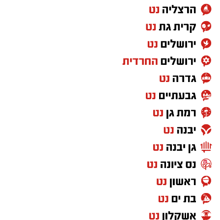
התרגשותם מהזכייה הדרמטית
:
"
הזכייה המדהימה הזו היא עדות ישירה לעבודה
המקצועית, המאמץ המשותף וההשקעה הבלתי
פוסקת של המועדון בטיפוח הנוער. הילדים הללו
הוכיחו בגרות, משמעת וחשיבה אסטרטגית יוצאת
דופן על הלוח. אנחנו גאים בהם, במאמן ולדיסלב
ובהורים, ומבטיחים להמשיך להעניק להם את
המעטפת הטובה ביותר כדי שימשיכו להוביל את
ענף השחמט בישראל
".
ברכות מהנהגת העיר והספורט
מנכ"ל רשות הספורט העירונית
,
יורם אסרף
,
בירך
בחום את המועדון על ההישג הלאומי
:
"
ברכות חמות למועדון השחמט אשדוד על זכייה