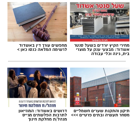
אלדה נתנאל / 12:52 09.08.26
מחירי הקיץ יורדים בשעל סנטר
מחפשים עורך דין באשדוד
אשדוד: מבצעי ענק על מוצרי
לרשימה המלאה כנסו כאן >
בית, גינה וכלי עבודה
תגים:
נבחרת השחמט אשדוד
לאורך כל יום המשחקים הציגו שחקני אשדוד יכולת
מנטלית ומקצועית יוצאת דופן. אל הסיבוב השישי
והאחרון הגיעה הנבחרת כשהיא נלחמת ראש
תיקון והתקנת שערים חשמליים
דרושים באשדוד: המוזיאון
בראש על התואר הלאומי. במשחק מותח ומכריע
מסחר תעשיה ובתים פרטיים >>>
לתרבות הפלשתים מגייס
מנהל/ת מחלקת חינוך
גברו השחקנים הצעירים על קבוצת "שחמט לכל",
והבטיחו באופן רשמי את הבאת גביע האליפות