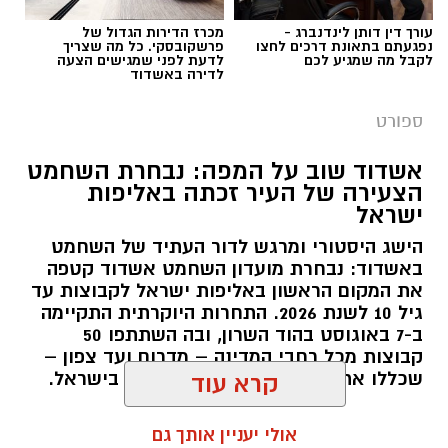
עורך דין דותן לינדנברג -
מכרז הדירות הגדול של
נפגעתם בתאונת דרכים לחצו
פרשקובסקי. כל מה שצריך
לקבל מה שמגיע לכם
לדעת לפני שמגישים הצעה
לדירה באשדוד
ספורט
אשדוד שוב על המפה: נבחרת השחמט
הצעירה של העיר זכתה באליפות
ישראל
הישג היסטורי ומרגש לדור העתיד של השחמט
באשדוד: נבחרת מועדון השחמט אשדוד קטפה
את המקום הראשון באליפות ישראל לקבוצות עד
גיל 10 לשנת 2026. התחרות היוקרתית התקיימה
ב-7 באוגוסט בהוד השרון, ובה השתתפו 50
קבוצות מכל רחבי המדינה – מדרום ועד צפון –
שכללו את מיטב הכישרונות הצעירים בישראל.
קרא עוד
להאזנה לתוכן:
אולי יעניין אותך גם