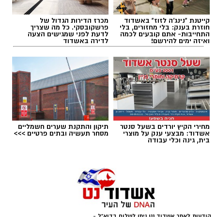
קייטנת "נינג'ה לזוז" באשדוד
מכרז הדירות הגדול של
תגים:
מכבי אשדוד
,
דן קציר
חוזרת בענק: בלי מחזורים, בלי
פרשקובסקי. כל מה שצריך
התחייבות- אתם קובעים לכמה
לדעת לפני שמגישים הצעה
ואיזה ימים להירשם!
לדירה באשדוד
מחירי הקיץ יורדים בשעל סנטר
תיקון והתקנת שערים חשמליים
אשדוד: מבצעי ענק על מוצרי
מסחר תעשיה ובתים פרטיים >>>
בית, גינה וכלי עבודה
רשות הספורט
גיבורי הניצחון על הלוח
:
הודעות לאתר אשדוד נט ניתן לשלוח בדוא"ל -