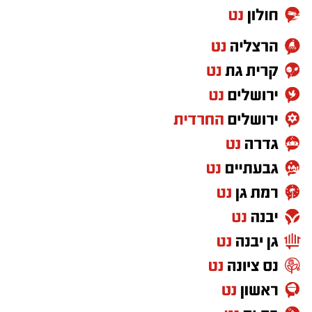
אחרי עונה אחת בחר לחזור לג'ורג'טאון לעונה
פחות טובה ואת קריירת המכללות סיים בפן סטייט
שם רשם 10 נקודות, 7.6 ריבאונדים ו-1.5 ריבאונדים
למשחק.
בקיץ 2024 יצא לאירופה וחתם בלבאריו היוונית.
בליגה הראשונה ביוון רשם 9.8 נקודות, 6.9
ריבאונדים וסיים כמלך החסימות עם 1.1 חסימות
לערב. אשתקד שיחק בשולה הצרפתית, כולל ב-
BCL ורשם 6.4 נקודות ו-5.6 ריבאונדים באירופה.
רוצה לעקוב אחרי הערוץ של הקבוצה "אשדוד נט"
ב-WhatsApp לחצו כאן