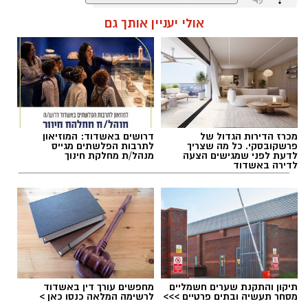
אולי יעניין אותך גם
שחר כחלון / 18:01 07.08.26
מכרז הדירות הגדול של
דרושים באשדוד: המוזיאון
תגים:
מכבי אשדוד
,
דן קציר
פרשקובסקי. כל מה שצריך
לתרבות הפלשתים מגייס
לדעת לפני שמגישים הצעה
מנהל/ת מחלקת חינוך
לדירה באשדוד
תיקון והתקנת שערים חשמליים
מחפשים עורך דין באשדוד
מסחר תעשיה ובתים פרטיים >>>
לרשימה המלאה כנסו כאן >