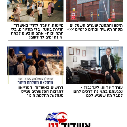
תיקון והתקנת שערים חשמליים
קייטנת "נינג'ה לזוז" באשדוד
תגים:
מכבי אשדוד
,
קודוס ווהאב
מסחר תעשיה ובתים פרטיים >>>
חוזרת בענק: בלי מחזורים, בלי
התחייבות- אתם קובעים לכמה
ואיזה ימים להירשם!
רוצה לעקוב אחרי הערוץ של הקבוצה "אשדוד נט"
ב-WhatsApp לחצו כאן
עורך דין דותן לינדנברג -
דרושים באשדוד: המוזיאון
להורדת אפליקציה של אשדוד נט לחצו כאן
נפגעתם בתאונת דרכים לחצו
לתרבות הפלשתים מגייס
לקבל מה שמגיע לכם
מנהל/ת מחלקת חינוך
עקבו בפייסבוק
עקבו באינסטגרם
קודוס ווהאב (מכבי אשדוד)