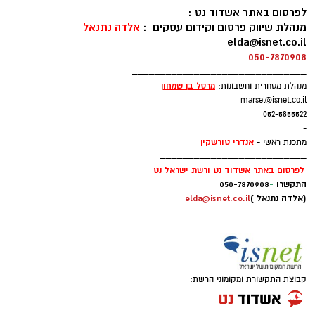
משחק כדי לתת את הטוב ביותר. אני מחכה כבר
לפרסום באתר אשדוד נט :
לפגוש אתכם במגרש".
מנהלת שיווק פרסום וקידום עסקים
:
אלדה נתנאל
elda@isnet.co.il
050-7870908
ווהאב (26, 2.11), הגיע לארצות הברית בגי 15
_______________________________
מניגריה ואחרי כמה שנים בתיכונים הגיע לג'ורג'טאון
מרסל בן שמחו
ן
מנהלת מסחרית וחשבונות:
שם שיחק תחת פטריק יואינג. בעונתו השנייה
marsel@isnet.co.il
בהויאז הרשים עם 12.7 נקודות, 8.2 ריבאונדים ו-1.6
052-5855522
-
חסימות למשחק.
אנדרי טורשקין
מתכנת ראשי -
__________________________
לפרסום באתר אשדוד נט ורשת ישראל נט
התקשרו
-
050-7870908
(אלדה נתנאל )
elda@isnet.co.il
קבוצת התקשורת ומקומוני הרשת: