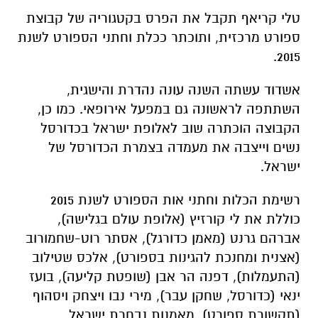
טלי קריאף תקבל את הפרס בקטגוריה של קבוצת
ספורט מרכזית, ותוכתר ככלת וחתני הספורט לשנת
2015.
אשדוד עשתה השנה עונה נהדרת והישגית,
השתתפה לראשונה גם במפעל אירופאי. כמו כן,
הקבוצה הוכתרה שוב לאלופת ישראל בכדורסל
נשים וייצבה את מעמדה בצמרת הכדורסל של
ישראל.
רשימת הכלות וחתני אות הספורט לשנת 2015
כוללת את לי קורזיץ (אלופת עולם בגלישה),
אברהם גרנט (מאמן כדורגל), אסתר רוט-שחמורוב
(אצנית ומחנכת להגינות בספורט), אלכס שטילוב
(התעמלות), דפנה הר אבן (שופטת קליעה), בועז
ינאי (כדורסל, שחקן עבר), מירי נבו ויצחק ויסהוף
(תקשורת ספורט), מאמנות נבחרת ישראל