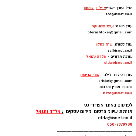
העולה החדשה מכבי אשדוד שבונה קבוצה
מסקרנת ביותר.
מו"ל ועורך ראשי:
אייל בן שמחון
ebs@isnet.co.il
-
בינתיים הזר הראשון להגיע הוא הזר של אשדוד,
עורך משנה:
עופר אשטוקר
קודוס ווהאב, הסנטר הניגרי של מכבי אשדוד,
oferashtoker@gmail.com
-
התקבל בנמל התעופה בן גוריון.
עורך ספורט:
שחר כחלון
sc@isnet.co.il
עם נחיתתו אמר ווהאב: "אני מאוד שמח להיות פה.
עורכת מדורים -
אלדה נתנאל
elda@isnet.co.il
אני כבר מחכה בקוצר רוח להכיר את חברי לקבוצה
-
ולהתחיל לעבוד.
עורך רכילות ולילה -
אורי קריספין
krisiuri@gmail.com
עקבתי אחרי הליגה בישראל ואני יודע שזו ליגה
כתבות מגזין ותרבות
news@isnet.co.il
טובה". ולאוהדי מכבי אשדוד אמר: "נגיע מוכנים לכל
____________________________
משחק כדי לתת את הטוב ביותר. אני מחכה כבר
לפרסום באתר אשדוד נט :
לפגוש אתכם במגרש".
מנהלת שיווק פרסום וקידום עסקים
:
אלדה נתנאל
elda@isnet.co.il
050-7870908
ווהאב (26, 2.11), הגיע לארצות הברית בגי 15
_______________________________
מניגריה ואחרי כמה שנים בתיכונים הגיע לג'ורג'טאון