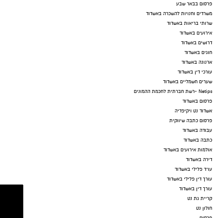
פרסום בבאר שבע
משרדים וחנויות להשכרה באשדוד
שרותי בריאות באשדוד
אירועים באשדוד
דרושים באשדוד
חוגים באשדוד
ארנונה באשדוד
עורכי דין באשדוד
שערים חשמליים באשדוד
Netips -רשת חברתית לחכמת ההמונים
פרסום באשדוד
אשדוד נט ויקיפדיה
פרסום כתבה שיווקית
עבודה באשדוד
כתבה באשדוד
אולמות אירועים באשדוד
דירה באשדוד
עו"ד פלילי באשדוד
עורך דין פלילי באשדוד
עורך דין באשדוד
קריית גת נט
חולון נט
פרסום