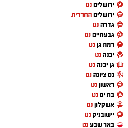
למשחק.
בקיץ 2024 יצא לאירופה וחתם בלבאריו היוונית.
בליגה הראשונה ביוון רשם 9.8 נקודות, 6.9
ריבאונדים וסיים כמלך החסימות עם 1.1 חסימות
לערב. אשתקד שיחק בשולה הצרפתית, כולל ב-
BCL ורשם 6.4 נקודות ו-5.6 ריבאונדים באירופה.
רוצה לעקוב אחרי הערוץ של הקבוצה "אשדוד נט"
ב-WhatsApp לחצו כאן
להורדת אפליקציה של אשדוד נט לחצו כאן
עקבו בפייסבוק
עקבו באינסטגרם