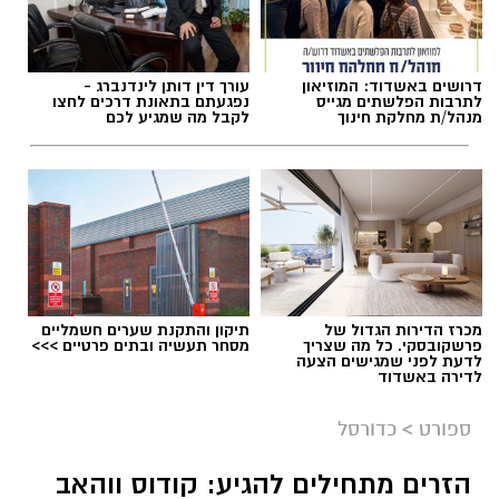
דרושים באשדוד: המוזיאון
עורך דין דותן לינדנברג -
תגים:
מכבי אשדוד
,
דן קציר
לתרבות הפלשתים מגייס
נפגעתם בתאונת דרכים לחצו
מנהל/ת מחלקת חינוך
לקבל מה שמגיע לכם
מכרז הדירות הגדול של
תיקון והתקנת שערים חשמליים
פרשקובסקי. כל מה שצריך
מסחר תעשיה ובתים פרטיים >>>
לדעת לפני שמגישים הצעה
לדירה באשדוד
ספורט
>
כדורסל
הזרים מתחילים להגיע: קודוס ווהאב