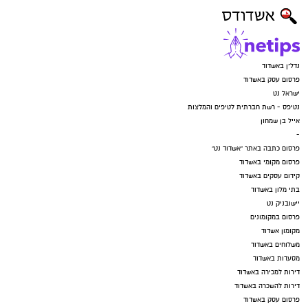
נדל"ן באשדוד
פרסום עסק באשדוד
ישראל נט
נטיפס - רשת חברתית לטיפים והמלצות
אייל בן שמחון
-
פרסום כתבה באתר "אשדוד נט"
פרסום מקומי באשדוד
קידום עסקים באשדוד
בתי מלון באשדוד
יישובניק נט
פרסום במקומונים
מקומון אשדוד
משלוחים באשדוד
מסעדות באשדוד
דירות למכירה באשדוד
דירות להשכרה באשדוד
פרסום עסק באשדוד