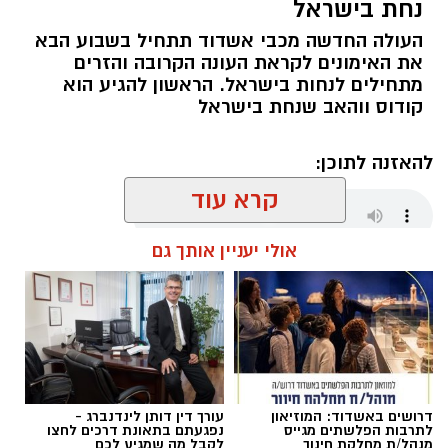
נחת בישראל
העולה החדשה מכבי אשדוד תתחיל בשבוע הבא
את האימונים לקראת העונה הקרובה והזרים
מתחילים לנחות בישראל. הראשון להגיע הוא
קודוס ווהאב שנחת בישראל
להאזנה לתוכן:
קרא עוד
אולי יעניין אותך גם
שחר כחלון / 17:59 07.08.26
דרושים באשדוד: המוזיאון
עורך דין דותן לינדנברג -
תגים:
מכבי אשדוד
,
קודוס ווהאב
לתרבות הפלשתים מגייס
נפגעתם בתאונת דרכים לחצו
מנהל/ת מחלקת חינוך
לקבל מה שמגיע לכם