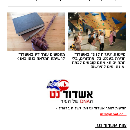
רוצה לעקוב אחרי הערוץ של הקבוצה "אשדוד נט"
ב-WhatsApp לחצו כאן
קייטנת "נינג'ה לזוז" באשדוד
מחפשים עורך דין באשדוד
להורדת אפליקציה של אשדוד נט לחצו כאן
חוזרת בענק: בלי מחזורים, בלי
לרשימה המלאה כנסו כאן >
התחייבות- אתם קובעים לכמה
ואיזה ימים להירשם!
עקבו בפייסבוק
עקבו באינסטגרם
קודוס ווהאב (מכבי אשדוד)
ליגת העל בכדורסל תתחיל את הפעילות בחודש
הודעות לאתר אשדוד נט ניתן לשלוח בדוא"ל -
ספטמבר במשחקי אימון וגביע ווינר, גם הקבוצות
info
@isnet.co.i
l
-
יתחילו באימונים כבר בשבוע הבא, אחת מהן היא
צוות אשדוד נט: