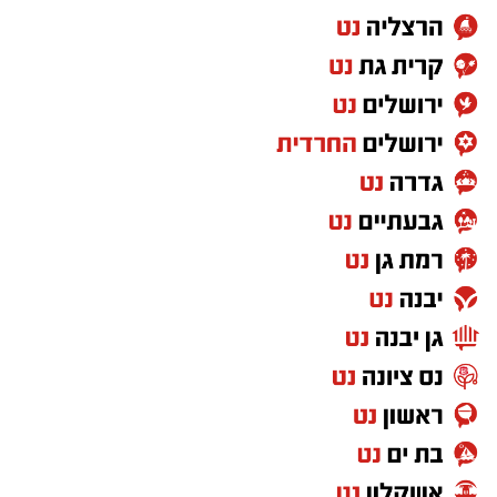
אחרי עונה אחת בחר לחזור לג'ורג'טאון לעונה
פחות טובה ואת קריירת המכללות סיים בפן סטייט
שם רשם 10 נקודות, 7.6 ריבאונדים ו-1.5 ריבאונדים
למשחק.
בקיץ 2024 יצא לאירופה וחתם בלבאריו היוונית.
בליגה הראשונה ביוון רשם 9.8 נקודות, 6.9
ריבאונדים וסיים כמלך החסימות עם 1.1 חסימות
לערב. אשתקד שיחק בשולה הצרפתית, כולל ב-
BCL ורשם 6.4 נקודות ו-5.6 ריבאונדים באירופה.
רוצה לעקוב אחרי הערוץ של הקבוצה "אשדוד נט"
ב-WhatsApp לחצו כאן
להורדת אפליקציה של אשדוד נט לחצו כאן