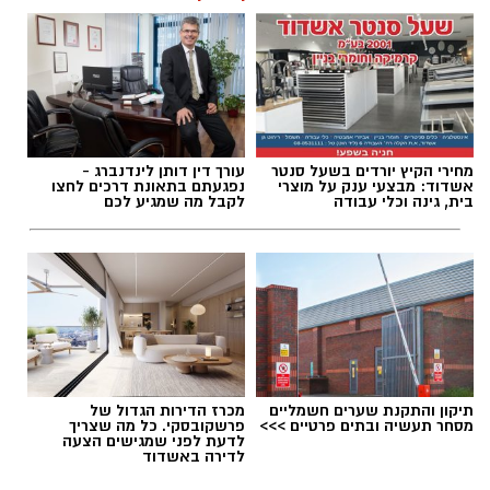
שחר כחלון / 18:01 07.08.26
מחירי הקיץ יורדים בשעל סנטר
עורך דין דותן לינדנברג -
תגים:
מכבי אשדוד
,
דן קציר
אשדוד: מבצעי ענק על מוצרי
נפגעתם בתאונת דרכים לחצו
בית, גינה וכלי עבודה
לקבל מה שמגיע לכם
תיקון והתקנת שערים חשמליים
מכרז הדירות הגדול של
מסחר תעשיה ובתים פרטיים >>>
פרשקובסקי. כל מה שצריך
לדעת לפני שמגישים הצעה
לדירה באשדוד