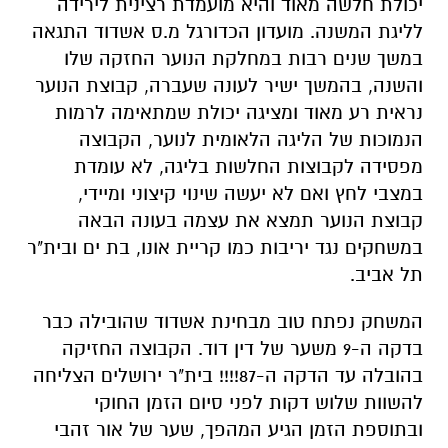
יכולת חלשה מאוד והיא מועמדת רצינית לירידה
לליגת המשנה. מועדון הכדורגל מ.ס אשדוד התגאה
במשך שנים רבות במחלקת הנוער החזקה שלו
והשנה, בהמשך ישיר לעונה שעברה, קבוצת הנוער
נראית רע מאוד ומציגה יכולת שמתאימה לרמות
הנמוכות של הליגה הלאומית לנוער, הקבוצה
מפסידה לקבוצות החלשות בליגה, לא עומדת
במצבי לחץ ואם לא יעשה שינוי קיצוני ומיידי,
קבוצת הנוער תמצא את עצמה בעונה הבאה
במשחקים נגד יריבות כמו קריית אונו, בת ים ובית"ר
תל אביב.
המשחק נפתח טוב מבחינת אשדוד שהובילה כבר
בדקה ה-9 משער של דין דוד. הקבוצה החזיקה
בהובלה עד הדקה ה-87!!!! בית"ר ירושלים הצליחה
להשוות שלוש דקות לפני סיום הזמן החוקי
ובתוספת הזמן הגיע המהפך, שער של אור זהבי