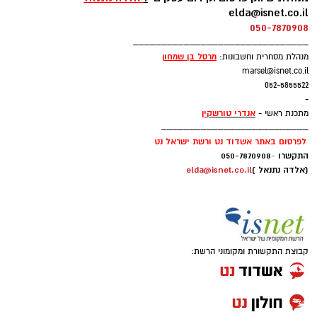
elda@isnet.co.il
050-7870908
ווהאב (26, 2.11), הגיע לארצות הברית בגי 15
_______________________________
מניגריה ואחרי כמה שנים בתיכונים הגיע לג'ורג'טאון
מרסל בן שמחו
ן
מנהלת מסחרית וחשבונות:
שם שיחק תחת פטריק יואינג. בעונתו השנייה
marsel@isnet.co.il
בהויאז הרשים עם 12.7 נקודות, 8.2 ריבאונדים ו-1.6
052-5855522
-
חסימות למשחק.
אנדרי טורשקין
מתכנת ראשי -
__________________________
לפרסום באתר אשדוד נט ורשת ישראל נט
התקשרו
-
050-7870908
(אלדה נתנאל )
elda@isnet.co.il
קבוצת התקשורת ומקומוני הרשת: