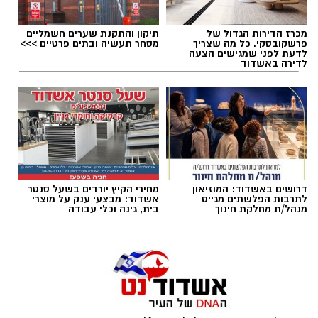
מכרז הדירות הגדול של
תיקון והתקנת שערים חשמליים
תגים:
מכבי אשדוד
,
קודוס ווהאב
פרשקובסקי. כל מה שצריך
מסחר תעשיה ובתים פרטיים >>>
לדעת לפני שמגישים הצעה
לדירה באשדוד
רוצה לעקוב אחרי הערוץ של הקבוצה "אשדוד נט"
ב-WhatsApp לחצו כאן
דרושים באשדוד: המוזיאון
מחירי הקיץ יורדים בשעל סנטר
להורדת אפליקציה של אשדוד נט לחצו כאן
לתרבות הפלשתים מגייס
אשדוד: מבצעי ענק על מוצרי
מנהל/ת מחלקת חינוך
בית, גינה וכלי עבודה
עקבו בפייסבוק
עקבו באינסטגרם
קודוס ווהאב (מכבי אשדוד)
ליגת העל בכדורסל תתחיל את הפעילות בחודש