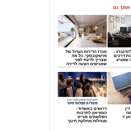
ן אותך גם
ינדנברג -
מכרז הדירות הגדול של
ת דרכים
פרשקובסקי. כל מה
 שמגיע
שצריך לדעת לפני
שמגישים הצעה לדירה
באשדוד
ין
דרושים באשדוד:
מה
המוזיאון לתרבות
ן >
הפלשתים מגייס
מנהל/ת מחלקת חינוך