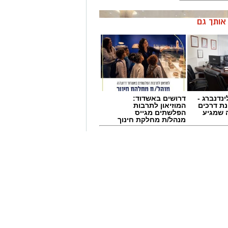
Wha לחצו כאן
ן אותך גם
טגרם
ינדנברג -
דרושים באשדוד:
ת דרכים
המוזיאון לתרבות
 שמגיע
הפלשתים מגייס
מנהל/ת מחלקת חינוך
דים
תיקון והתקנת שערים
דוד:
חשמליים מסחר תעשיה
מוצרי
ובתים פרטיים >>>
 עבודה
חודש ספטמבר במשחקי אימון וגביע