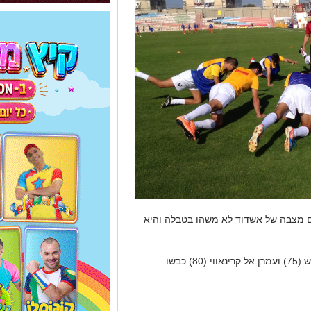
 מצבה של אשדוד לא משהו בטבלה והיא
כבשו לב"ש: עומר בן שאנן, (57), איתי בן הרוש (75) ועמרן אל קרינאווי (80) כבשו