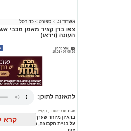
אשדוד נט
>
ספורט
>
כדורסל
צפו בדן קציר מאמן מכבי אשד
העונה (וידאו)
שחר כחלון
07.08.26 / 18:01
להאזנה לתוכן:
תגים:
מכבי אשדוד
,
דן קציר
בראיון מיוחד שערך מאמן מכבי אשדו
קרא ע
על בניית הקבוצה, הדרך של הקבוצה 
צפו