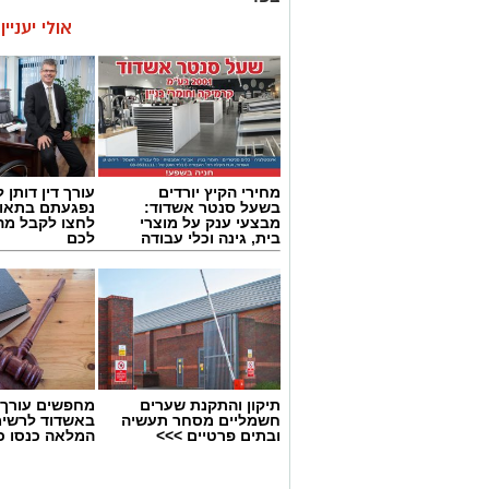
אולי יעניי
מחירי הקיץ יורדים
עורך דין דותן ל
בשעל סנטר אשדוד:
נפגעתם בתאונ
מבצעי ענק על מוצרי
לחצו לקבל מה
בית, גינה וכלי עבודה
לכם
תיקון והתקנת שערים
מחפשים עורך ד
חשמליים מסחר תעשיה
באשדוד לרשי
ובתים פרטיים >>>
המלאה כנסו כא