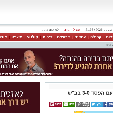
|
המייל האדום
|
לפרסום באתר
בות
קהילה
עסקים
דרושים
דירות
קולנוע
משפט
אודו
 נוער
ד 3-0 בב"ש