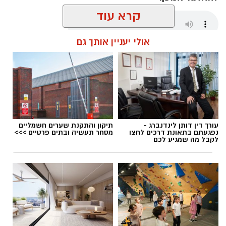
קרא עוד
אולי יעניין אותך גם
שחר כחלון / 17:59 07.08.26
עורך דין דותן לינדנברג -
תיקון והתקנת שערים חשמליים
תגים:
מכבי אשדוד
,
קודוס ווהאב
נפגעתם בתאונת דרכים לחצו
מסחר תעשיה ובתים פרטיים >>>
לקבל מה שמגיע לכם
רוצה לעקוב אחרי הערוץ של הקבוצה "אשדוד נט"
ב-WhatsApp לחצו כאן