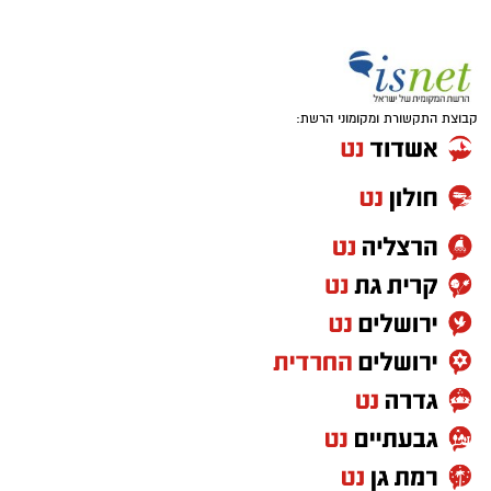
קבוצת התקשורת ומקומוני הרשת:
אחרי עונה אחת בחר לחזור לג'ורג'טאון לעונה
פחות טובה ואת קריירת המכללות סיים בפן סטייט
שם רשם 10 נקודות, 7.6 ריבאונדים ו-1.5 ריבאונדים
למשחק.
בקיץ 2024 יצא לאירופה וחתם בלבאריו היוונית.
בליגה הראשונה ביוון רשם 9.8 נקודות, 6.9
ריבאונדים וסיים כמלך החסימות עם 1.1 חסימות
לערב. אשתקד שיחק בשולה הצרפתית, כולל ב-
BCL ורשם 6.4 נקודות ו-5.6 ריבאונדים באירופה.