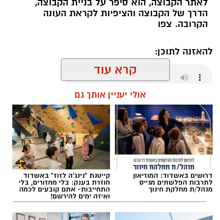
לאתר הקבוצה, הוא סיפר על בניית הקבוצה,
הדרך של הקבוצה והציפיות לקראת העונה
הקרובה. צפו
להאזנה לתוכן:
קרא עוד
אולי יעניין אותך גם
שחר כחלון / 18:01 07.08.26
דרושים באשדוד: המוזיאון
קייטנת "נינג'ה לזוז" באשדוד
תגים:
מכבי אשדוד
,
דן קציר
לתרבות הפלשתים מגייס
חוזרת בענק: בלי מחזורים, בלי
מנהל/ת מחלקת חינוך
התחייבות- אתם קובעים לכמה
ואיזה ימים להירשם!