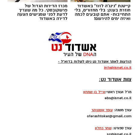
קייטנת "נינג'ה לזוז" באשדוד
מכרז הדירות הגדול של
להורדת אפליקציה של אשדוד נט לחצו כאן
חוזרת בענק: בלי מחזורים, בלי
פרשקובסקי. כל מה שצריך
התחייבות- אתם קובעים לכמה
לדעת לפני שמגישים הצעה
ואיזה ימים להירשם!
לדירה באשדוד
עקבו בפייסבוק
עקבו באינסטגרם
קודוס ווהאב (מכבי אשדוד)
ליגת העל בכדורסל תתחיל את הפעילות בחודש
הודעות לאתר אשדוד נט ניתן לשלוח בדוא"ל -
ספטמבר במשחקי אימון וגביע ווינר, גם הקבוצות
info
@isnet.co.i
l
-
יתחילו באימונים כבר בשבוע הבא, אחת מהן היא
צוות אשדוד נט:
העולה החדשה מכבי אשדוד שבונה קבוצה
מסקרנת ביותר.
מו"ל ועורך ראשי:
אייל בן שמחון
ebs@isnet.co.il
-
בינתיים הזר הראשון להגיע הוא הזר של אשדוד,
עורך משנה:
עופר אשטוקר
קודוס ווהאב, הסנטר הניגרי של מכבי אשדוד,
oferashtoker@gmail.com
-
התקבל בנמל התעופה בן גוריון.
עורך ספורט:
שחר כחלון
sc@isnet.co.il