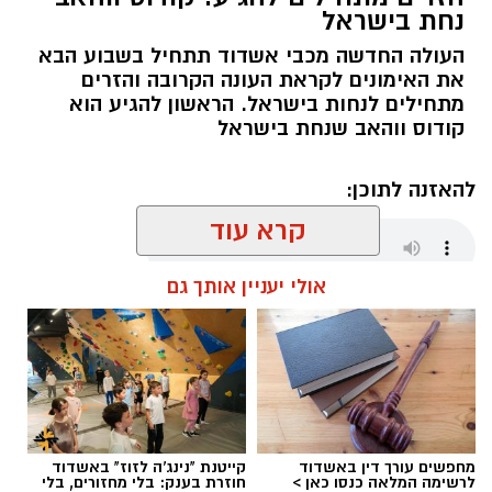
נחת בישראל
העולה החדשה מכבי אשדוד תתחיל בשבוע הבא
את האימונים לקראת העונה הקרובה והזרים
מתחילים לנחות בישראל. הראשון להגיע הוא
קודוס ווהאב שנחת בישראל
להאזנה לתוכן:
קרא עוד
אולי יעניין אותך גם
שחר כחלון / 17:59 07.08.26
מחפשים עורך דין באשדוד
קייטנת "נינג'ה לזוז" באשדוד
תגים:
מכבי אשדוד
,
קודוס ווהאב
לרשימה המלאה כנסו כאן >
חוזרת בענק: בלי מחזורים, בלי