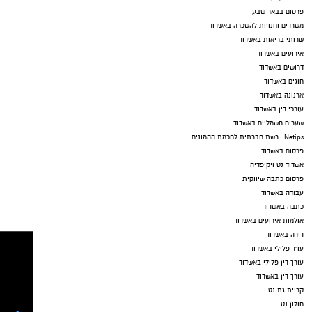
פרסום בבאר שבע
משרדים וחנויות להשכרה באשדוד
שרותי בריאות באשדוד
אירועים באשדוד
דרושים באשדוד
חוגים באשדוד
ארנונה באשדוד
עורכי דין באשדוד
שערים חשמליים באשדוד
Netips -רשת חברתית לחכמת ההמונים
פרסום באשדוד
אשדוד נט ויקיפדיה
פרסום כתבה שיווקית
עבודה באשדוד
כתבה באשדוד
אולמות אירועים באשדוד
דירה באשדוד
עו"ד פלילי באשדוד
עורך דין פלילי באשדוד
עורך דין באשדוד
קריית גת נט
חולון נט