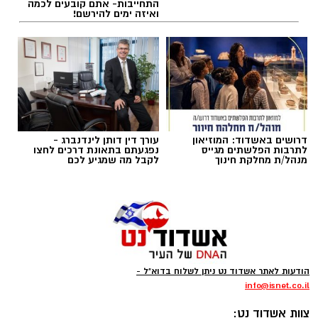
התחייבות- אתם קובעים לכמה
ואיזה ימים להירשם!
רוצה לעקוב אחרי הערוץ של הקבוצה "אשדוד נט"
ב-WhatsApp לחצו כאן
דרושים באשדוד: המוזיאון
עורך דין דותן לינדנברג -
להורדת אפליקציה של אשדוד נט לחצו כאן
לתרבות הפלשתים מגייס
נפגעתם בתאונת דרכים לחצו
מנהל/ת מחלקת חינוך
לקבל מה שמגיע לכם
עקבו בפייסבוק
עקבו באינסטגרם
קודוס ווהאב (מכבי אשדוד)
ליגת העל בכדורסל תתחיל את הפעילות בחודש
הודעות לאתר אשדוד נט ניתן לשלוח בדוא"ל -
ספטמבר במשחקי אימון וגביע ווינר, גם הקבוצות
info
@isnet.co.i
l
-
יתחילו באימונים כבר בשבוע הבא, אחת מהן היא
צוות אשדוד נט: