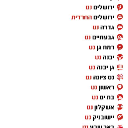
שם רשם 10 נקודות, 7.6 ריבאונדים ו-1.5 ריבאונדים
למשחק.
בקיץ 2024 יצא לאירופה וחתם בלבאריו היוונית.
בליגה הראשונה ביוון רשם 9.8 נקודות, 6.9
ריבאונדים וסיים כמלך החסימות עם 1.1 חסימות
לערב. אשתקד שיחק בשולה הצרפתית, כולל ב-
BCL ורשם 6.4 נקודות ו-5.6 ריבאונדים באירופה.
רוצה לעקוב אחרי הערוץ של הקבוצה "אשדוד נט"
ב-WhatsApp לחצו כאן
להורדת אפליקציה של אשדוד נט לחצו כאן
עקבו בפייסבוק
עקבו באינסטגרם