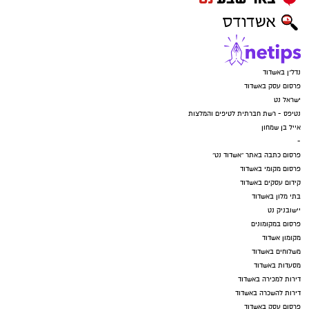
נדל"ן באשדוד
פרסום עסק באשדוד
ישראל נט
נטיפס - רשת חברתית לטיפים והמלצות
אייל בן שמחון
-
פרסום כתבה באתר "אשדוד נט"
פרסום מקומי באשדוד
קידום עסקים באשדוד
בתי מלון באשדוד
יישובניק נט
פרסום במקומונים
מקומון אשדוד
משלוחים באשדוד
מסעדות באשדוד
דירות למכירה באשדוד
דירות להשכרה באשדוד
פרסום עסק באשדוד