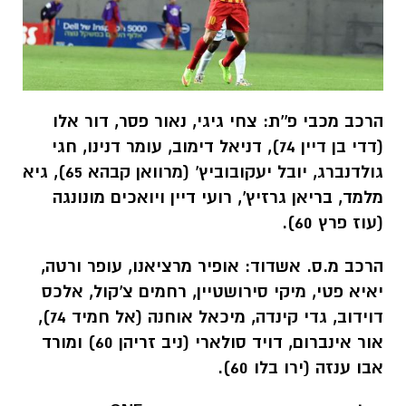
הרכב מכבי פ''ת: צחי גיגי, נאור פסר, דור אלו
(דדי בן דיין 74), דניאל דימוב, עומר דנינו, חגי
גולדנברג, יובל יעקובוביץ' (מרוואן קבהא 65), גיא
מלמד, בריאן גרזיץ', רועי דיין ויואכים מונונגה
(עוז פרץ 60).
הרכב מ.ס. אשדוד: אופיר מרציאנו, עופר ורטה,
יאיא פטי, מיקי סירושטיין, רחמים צ'קול, אלכס
דוידוב, גדי קינדה, מיכאל אוחנה (אל חמיד 74),
אור אינברום, דויד סולארי (ניב זריהן 60) ומורד
אבו ענזה (ירו בלו 60).