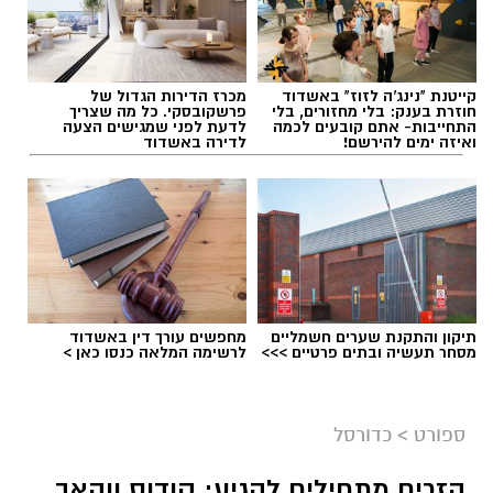
קייטנת "נינג'ה לזוז" באשדוד
מכרז הדירות הגדול של
תגים:
מכבי אשדוד
,
דן קציר
חוזרת בענק: בלי מחזורים, בלי
פרשקובסקי. כל מה שצריך
התחייבות- אתם קובעים לכמה
לדעת לפני שמגישים הצעה
ואיזה ימים להירשם!
לדירה באשדוד
תיקון והתקנת שערים חשמליים
מחפשים עורך דין באשדוד
מסחר תעשיה ובתים פרטיים >>>
לרשימה המלאה כנסו כאן >
ספורט
>
כדורסל
הזרים מתחילים להגיע: קודוס ווהאב