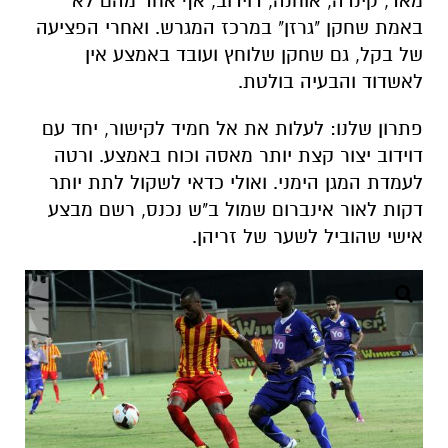
מאד, קינדה, אוחנה, דוידוב, אף אחד מהם לא
באמת שחקן "גרזן" במרכז המגרש. ואחרי הפציעה
של בקל, גם שחקן שלוחץ ועובד באמצע אין
לאשדוד והבעיה בולטת.
פתרון שלנו: לעלות את אל חמיד לקישור, יחד עם
דוידוב יצור קצת יותר מאסה וכוח באמצע. ורטה
לעמדת המגן הימני. ואולי כדאי לשקול לתת יותר
דקות לאור אינברום שמול ב"ש נכנס, רשם מבצע
אישי שהוביל לשער של זריהן.