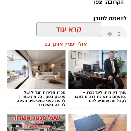
הקרובה. צפו
להאזנה לתוכן:
קרא עוד
אולי יעניין אותך גם
שחר כחלון / 18:01 07.08.26
עורך דין דותן לינדנברג -
מכרז הדירות הגדול של
תגים:
מכבי אשדוד
,
דן קציר
נפגעתם בתאונת דרכים לחצו
פרשקובסקי. כל מה שצריך
לקבל מה שמגיע לכם
לדעת לפני שמגישים הצעה
לדירה באשדוד