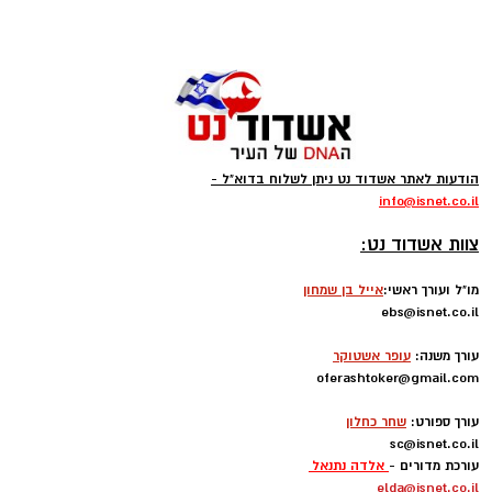
עקבו בפייסבוק
עקבו באינסטגרם
קודוס ווהאב (מכבי אשדוד)
ליגת העל בכדורסל תתחיל את הפעילות בחודש
הודעות לאתר אשדוד נט ניתן לשלוח בדוא"ל -
ספטמבר במשחקי אימון וגביע ווינר, גם הקבוצות
info
@isnet.co.i
l
-
יתחילו באימונים כבר בשבוע הבא, אחת מהן היא
צוות אשדוד נט:
העולה החדשה מכבי אשדוד שבונה קבוצה
מסקרנת ביותר.
מו"ל ועורך ראשי:
אייל בן שמחון
ebs@isnet.co.il
-
בינתיים הזר הראשון להגיע הוא הזר של אשדוד,
עורך משנה:
עופר אשטוקר
קודוס ווהאב, הסנטר הניגרי של מכבי אשדוד,
oferashtoker@gmail.com
-
התקבל בנמל התעופה בן גוריון.
עורך ספורט:
שחר כחלון
sc@isnet.co.il
עם נחיתתו אמר ווהאב: "אני מאוד שמח להיות פה.
עורכת מדורים -
אלדה נתנאל
elda@isnet.co.il