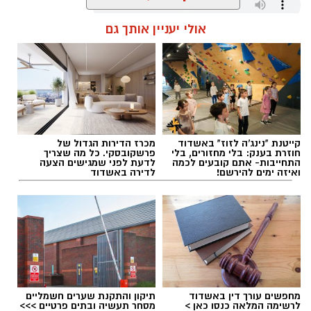
אולי יעניין אותך גם
שחר כחלון / 17:59 07.08.26
קייטנת "נינג'ה לזוז" באשדוד
מכרז הדירות הגדול של
תגים:
מכבי אשדוד
,
קודוס ווהאב
חוזרת בענק: בלי מחזורים, בלי
פרשקובסקי. כל מה שצריך
התחייבות- אתם קובעים לכמה
לדעת לפני שמגישים הצעה
ואיזה ימים להירשם!
לדירה באשדוד
רוצה לעקוב אחרי הערוץ של הקבוצה "אשדוד נט"
ב-WhatsApp לחצו כאן
מחפשים עורך דין באשדוד
תיקון והתקנת שערים חשמליים
להורדת אפליקציה של אשדוד נט לחצו כאן
לרשימה המלאה כנסו כאן >
מסחר תעשיה ובתים פרטיים >>>