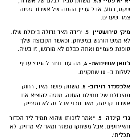
יא יא פטי- 5.5
, משחק סביר לבלם של אשדוד,
שקט, רגוע, אבל עדיין ההגנה של אשדוד ספגה
צמד שערים.
מיקי סירושטיין- 5
, ירידה מאד גדולה ביכולת שלו.
לא ממש הורגש במשחק. וכאשר הקבוצה שלך
סופגת פעמיים ואתה כבלם לא מורגש, זו בעיה.
ג'וואן אושינואה- 4
, מה עוד נותר להגיד? עדיף
לעלות ב- 10 שחקנים.
אלכסנדר דוידוב- 5
, משחק פושר מאד, רחוק
מהיכולת של תחילת העונה. מנסה להוציא את
אשדוד קדימה, מאד טכני אבל זה לא מספיק.
גדי קינדה- 5
, ייאמר לזכותו שהוא תמיד ליד הכדור
והאירועים. אבל משחקו מפוזר ומאד לא מדויק, לא
תכליתי.