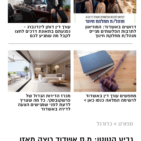
דרושים באשדוד: המוזיאון
עורך דין דותן לינדנברג -
תגים:
מ.ס אשדוד
,
גביע הטוטו
,
עירוני ראשל"צ
לתרבות הפלשתים מגייס
נפגעתם בתאונת דרכים לחצו
מנהל/ת מחלקת חינוך
לקבל מה שמגיע לכם
מחפשים עורך דין באשדוד
מכרז הדירות הגדול של
לרשימה המלאה כנסו כאן >
פרשקובסקי. כל מה שצריך
לדעת לפני שמגישים הצעה
לדירה באשדוד
ספורט
>
כדורגל
גביע הטוטו: מ.ס אשדוד רוצה מאזן
צילום: מ.ס אשדוד