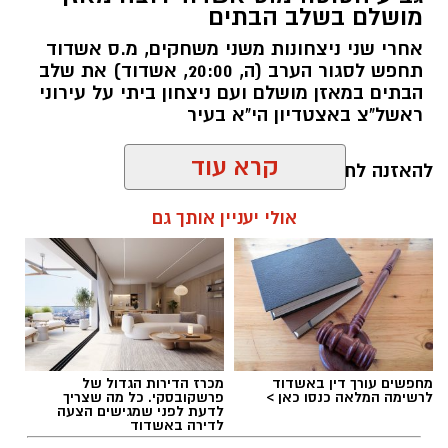
מושלם בשלב הבתים
מ.ס. אשדוד סיימה כמושלמת היחידה בגביע הטוטו
אחרי שני ניצחונות משני משחקים, מ.ס אשדוד
אחרי 0:1 ביתי על הפועל ראשון לציון בבית ד'. דור
תחפש לסגור הערב (ה, 20:00, אשדוד) את שלב
מיכה עלה מהספסל ובישל למחליף נוסף, אבנעזר
הבתים במאזן מושלם ועם ניצחון ביתי על עירוני
ראשל"צ באצטדיון הי"א בעיר
ממאטה, את שער הניצחון בדקה ה-64.
אשדוד המשיכה את פתיחת העונה הטובה שלה
להאזנה לתוכן:
ושמרה על מאזן מושלם במסגרת בית ד’ של גביע
קרא עוד
הטוטו לאומית, דור מיכה בישל את השער היחיד
בהתמודדות, כשממאטה הוא זה שכבש. בשלב חצי
אולי יעניין אותך גם
הגמר אשדוד תפגוש את בני יהודה.
שחר כחלון / 17:34 06.08.26
חצאי הגמר:
בני יהודה - מ.ס. אשדוד
מכבי הרצליה - הפועל עכו
מחפשים עורך דין באשדוד
מכרז הדירות הגדול של
תגים:
מ.ס אשדוד
,
גביע הטוטו
,
ראשל"צ
לרשימה המלאה כנסו כאן >
פרשקובסקי. כל מה שצריך