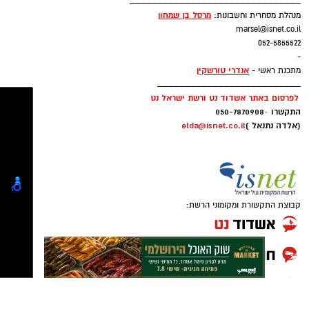
elda@isnet.co.il
להורדת אפליקציה של אשדוד נט לחצו כאן
050-7870908
_______________________________
עקבו בפייסבוק
מרסל בן שמחו
ן
מנהלת מסחרית וחשבונות:
marsel@isnet.co.il
עקבו באינסטגרם
052-5855522
-
אנדרי טורשקין
מתכנת ראשי -
__________________________
לפרסום באתר אשדוד נט ורשת ישראל נט
התקשרו
-
050-7870908
(אלדה נתנאל )
elda@isnet.co.il
קבוצת התקשורת ומקומוני הרשת: