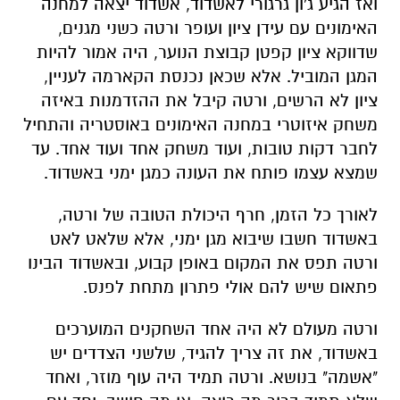
ואז הגיע ג'ון גרגורי לאשדוד, אשדוד יצאה למחנה
האימונים עם עידן ציון ועופר ורטה כשני מגנים,
שדווקא ציון קפטן קבוצת הנוער, היה אמור להיות
המגן המוביל. אלא שכאן נכנסת הקארמה לעניין,
ציון לא הרשים, ורטה קיבל את ההזדמנות באיזה
משחק איזוטרי במחנה האימונים באוסטריה והתחיל
לחבר דקות טובות, ועוד משחק אחד ועוד אחד. עד
שמצא עצמו פותח את העונה כמגן ימני באשדוד.
לאורך כל הזמן, חרף היכולת הטובה של ורטה,
באשדוד חשבו שיבוא מגן ימני, אלא שלאט לאט
ורטה תפס את המקום באופן קבוע, ובאשדוד הבינו
פתאום שיש להם אולי פתרון מתחת לפנס.
ורטה מעולם לא היה אחד השחקנים המוערכים
באשדוד, את זה צריך להגיד, שלשני הצדדים יש
"אשמה" בנושא. ורטה תמיד היה עוף מוזר, ואחד