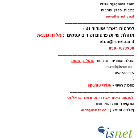
krisiuri@gmail.com
עקבתי אחרי הליגה בישראל ואני יודע שזו ליגה
כתבות מגזין ותרבות
news@isnet.co.il
טובה". ולאוהדי מכבי אשדוד אמר: "נגיע מוכנים לכל
____________________________
משחק כדי לתת את הטוב ביותר. אני מחכה כבר
לפרסום באתר אשדוד נט :
לפגוש אתכם במגרש".
מנהלת שיווק פרסום וקידום עסקים
:
אלדה נתנאל
elda@isnet.co.il
050-7870908
ווהאב (26, 2.11), הגיע לארצות הברית בגי 15
_______________________________
מניגריה ואחרי כמה שנים בתיכונים הגיע לג'ורג'טאון
מרסל בן שמחו
ן
מנהלת מסחרית וחשבונות:
שם שיחק תחת פטריק יואינג. בעונתו השנייה
marsel@isnet.co.il
בהויאז הרשים עם 12.7 נקודות, 8.2 ריבאונדים ו-1.6
052-5855522
-
חסימות למשחק.
אנדרי טורשקין
מתכנת ראשי -
__________________________
לפרסום באתר אשדוד נט ורשת ישראל נט
התקשרו
-
050-7870908
(אלדה נתנאל )
elda@isnet.co.il