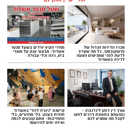
שחר כחלון / 17:59 07.08.26
מכרז הדירות הגדול של
מחירי הקיץ יורדים בשעל סנטר
תגים:
מכבי אשדוד
,
קודוס ווהאב
פרשקובסקי. כל מה שצריך
אשדוד: מבצעי ענק על מוצרי
לדעת לפני שמגישים הצעה
בית, גינה וכלי עבודה
לדירה באשדוד
רוצה לעקוב אחרי הערוץ של הקבוצה "אשדוד נט"
ב-WhatsApp לחצו כאן
עורך דין דותן לינדנברג -
קייטנת "נינג'ה לזוז" באשדוד
להורדת אפליקציה של אשדוד נט לחצו כאן
נפגעתם בתאונת דרכים לחצו
חוזרת בענק: בלי מחזורים, בלי
לקבל מה שמגיע לכם
התחייבות- אתם קובעים לכמה
ואיזה ימים להירשם!