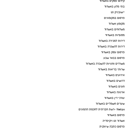
קידום עסקים באשדוד
בתי מלון באשדוד
יישובניק נט
פרסום במקומונים
מקומון אשדוד
משלוחים באשדוד
מסעדות באשדוד
דירות למכירה באשדוד
דירות להשכרה באשדוד
פרסום עסק באשדוד
פרסום בבאר שבע
משרדים וחנויות להשכרה באשדוד
שרותי בריאות באשדוד
אירועים באשדוד
דרושים באשדוד
חוגים באשדוד
ארנונה באשדוד
עורכי דין באשדוד
שערים חשמליים באשדוד
Netips -רשת חברתית לחכמת ההמונים
פרסום באשדוד
אשדוד נט ויקיפדיה
פרסום כתבה שיווקית