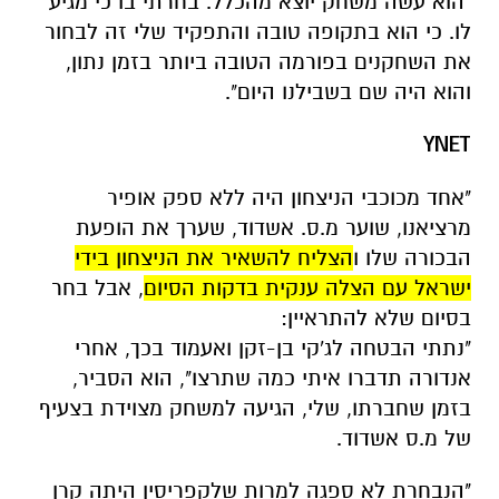
"הוא עשה משחק יוצא מהכלל. בחרתי בו כי מגיע
לו. כי הוא בתקופה טובה והתפקיד שלי זה לבחור
את השחקנים בפורמה הטובה ביותר בזמן נתון,
והוא היה שם בשבילנו היום".
YNET
"אחד מכוכבי הניצחון היה ללא ספק אופיר
מרציאנו, שוער מ.ס. אשדוד, שערך את הופעת
הבכורה שלו ו
הצליח להשאיר את הניצחון בידי
ישראל עם הצלה ענקית בדקות הסיום
, אבל בחר
בסיום שלא להתראיין:
"נתתי הבטחה לג'קי בן-זקן ואעמוד בכך, אחרי
אנדורה תדברו איתי כמה שתרצו", הוא הסביר,
בזמן שחברתו, שלי, הגיעה למשחק מצוידת בצעיף
של מ.ס אשדוד.
"הנבחרת לא ספגה למרות שלקפריסין היתה קרן