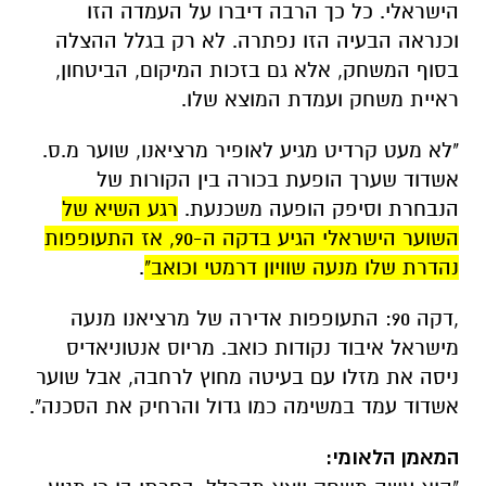
הישראלי. כל כך הרבה דיברו על העמדה הזו
וכנראה הבעיה הזו נפתרה. לא רק בגלל ההצלה
בסוף המשחק, אלא גם בזכות המיקום, הביטחון,
ראיית משחק ועמדת המוצא שלו.
"לא מעט קרדיט מגיע לאופיר מרציאנו, שוער מ.ס.
אשדוד שערך הופעת בכורה בין הקורות של
הנבחרת וסיפק הופעה משכנעת.
רגע השיא של
השוער הישראלי הגיע בדקה ה-90, אז התעופפות
נהדרת שלו מנעה שוויון דרמטי וכואב"
.
,דקה 90: התעופפות אדירה של מרציאנו מנעה
מישראל איבוד נקודות כואב. מריוס אנטוניאדיס
ניסה את מזלו עם בעיטה מחוץ לרחבה, אבל שוער
אשדוד עמד במשימה כמו גדול והרחיק את הסכנה".
המאמן הלאומי: