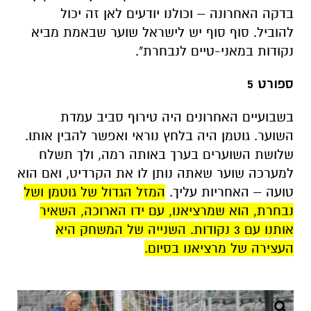
בדקה האחרונה – וכולנו יודעים לאן זה יכול
להוביל. סוף סוף יש לישראל שוער שבאמת מביא
נקודות במאני-טיים לנבחרת".
ספורט 5
בשבועיים האחרונים היה טירוף סביב עמדת
השוער. גוטמן היה בלחץ נוראי ואפשר להבין אותו.
שלושת השוערים בערך באותה רמה, ולך תשלח
למערכה שוער שאתה נותן לו את הקרדיט, ואם הוא
טועה – האחריות עליך.
המזל הגדול של גוטמן ושל
נבחרת, הוא שמרציאנו, עם ידו הארוכה, השאיר
אותנו עם 3 נקודות. השנייה של המשחק היא
העצירה של מרציאנו בסיום.