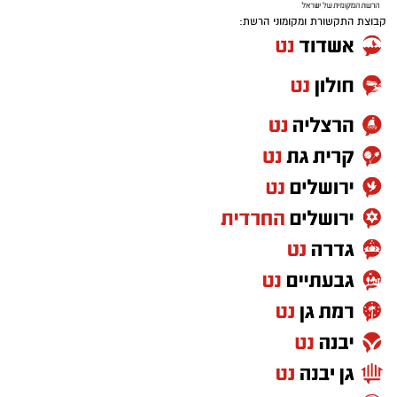
קבוצת התקשורת ומקומוני הרשת:
אחרי עונה אחת בחר לחזור לג'ורג'טאון לעונה
פחות טובה ואת קריירת המכללות סיים בפן סטייט
שם רשם 10 נקודות, 7.6 ריבאונדים ו-1.5 ריבאונדים
למשחק.
בקיץ 2024 יצא לאירופה וחתם בלבאריו היוונית.
בליגה הראשונה ביוון רשם 9.8 נקודות, 6.9
ריבאונדים וסיים כמלך החסימות עם 1.1 חסימות
לערב. אשתקד שיחק בשולה הצרפתית, כולל ב-
BCL ורשם 6.4 נקודות ו-5.6 ריבאונדים באירופה.