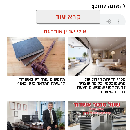
להאזנה לתוכן:
קרא עוד
אולי יעניין אותך גם
שחר כחלון / 18:01 07.08.26
מכרז הדירות הגדול של
מחפשים עורך דין באשדוד
תגים:
מכבי אשדוד
,
דן קציר
פרשקובסקי. כל מה שצריך
לרשימה המלאה כנסו כאן >
לדעת לפני שמגישים הצעה
לדירה באשדוד