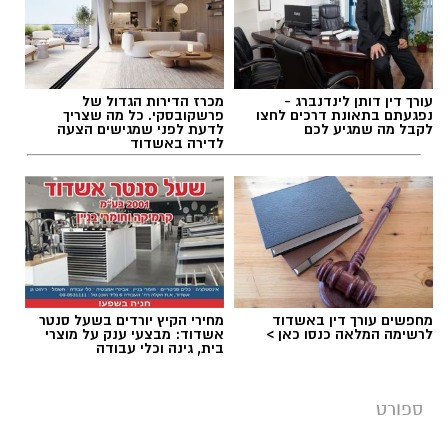
וצעיר - את ניב קוטלקר - שחקן פינה (שיכול
להיכנס גם לעמדת הפיבוט), ועשה בעונה שעברה
את עונת הבכורה בקבוצה הבוגרת.
תגים:
מכבי אשדוד
,
ליגה לאומית
,
שחר שלמון
הקבוצה סוגרת שבוע ראשון של אימונים - וזה
עורך דין דותן לינדנברג -
מכרז הדירות הגדול של
נפגעתם בתאונת דרכים לחצו
פרשקובסקי. כל מה שצריך
אומר שממש בקרוב גם צפויים משחקי האימון
לקבל מה שמגיע לכם
לדעת לפני שמגישים הצעה
לדירה באשדוד
לקראת גביע ווינר-שופטים, כהכנה למשחקי ליגת
ווינר.
מחפשים עורך דין באשדוד
מחירי הקיץ יורדים בשעל סנטר
לרשימה המלאה כנסו כאן >
אשדוד: מבצעי ענק על מוצרי
בית, גינה וכלי עבודה
ספורט
שחר שלמון (מכבי אשדוד)