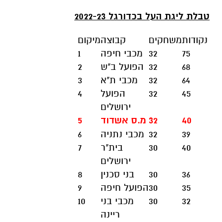
טבלת ליגת העל בכדורגל 2022-23
נקודות
משחקים
קבוצה
מיקום
75
32
מכבי חיפה
1
68
32
הפועל ב"ש
2
64
32
מכבי ת"א
3
45
32
הפועל
4
ירושלים
40
32
מ.ס אשדוד
5
39
32
מכבי נתניה
6
40
30
בית"ר
7
ירושלים
36
30
בני סכנין
8
35
30
הפועל חיפה
9
32
30
מכבי בני
10
ריינה