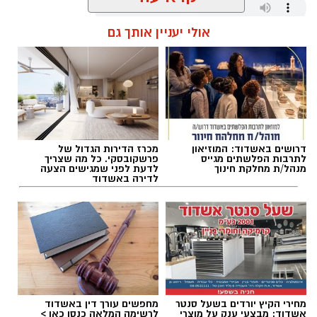
אולי יעניין אותך גם
שחר כחלון / 15:36 10.08.26
דרושים באשדוד: המוזיאון
מכרז הדירות הגדול של
תגים:
כדוריד
,
הפועל אשדוד
לתרבות הפלשתים מגייס
פרשקובסקי. כל מה שצריך
מנהל/ת מחלקת חינוך
לדעת לפני שמגישים הצעה
לדירה באשדוד
מחירי הקיץ יורדים בשעל סנטר
מחפשים עורך דין באשדוד
אשדוד: מבצעי ענק על מוצרי
לרשימה המלאה כנסו כאן >