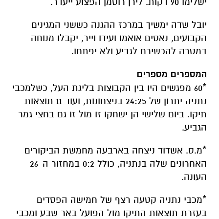
ישלימו 90 דקות. לירן רוטמן הפצוע ייעדר.
יובל שדה ימשיך במרכז ההגנה כששני המגינים
הקבועים, נאסים אואמו ועידו וייר, יקבלו מנוחה
במטרה להכשירם לגביע ולא יפתחו.
המספרים מספרים
*60 מפגשים היו בין הקבוצות בליגת העל, כשלמכבי
נתניה יתרון של 24:25 בניצחונות, ועוד 11 תוצאות
תיקו. ביום שלישי הן ישחקו זו מול זו גם בחצי גמר
הגביע.
*מ.ס. אשדוד ניצחה בארבעה מחמשת הביקורים
האחרונים שלה בנתניה, כולל 0:2 במחזור ה-26
העונה.
*מכבי נתניה קטעה רצף של חמישה הפסדים
בעזרת תוצאות התיקו מול הפועל באר שבע ומכבי