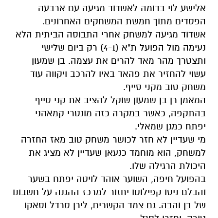
אלישע לוי בדומה לאשדוד מגיעה עם א
רבעה
הפסדים מתוך חמשת המשחקים האחרונים.
אשדוד מגיעה למשחק אחרי התבוסה הביתית הלא
נעימה מול הפועל ת"א (4-1) רק ביום שלישי
ותצטרך מהר מאד להרים את עצמה. בן שמעון
עשוי להחזיר את פהאד באיו להרכב ויקווה עוד
משחק טוב מקני סייף.
המאמן רן בן שמעון שוקל להציב את קני סייף
בהתקפה, כאשר במקרה כזה מונטרי קמאהני
יפתח כמגן שמאלי.
מי שעדיין לא חזר לכושר משחק טוב מאז החזרה
למשחק, הוא מוחמד כנעאן שעדיין לא מציג את
היכולת הרגילה שלו.
בהפועל חיפה,
השוער אוהד לויטה יפתח בשער
והבלם ניסו קפילוטו יחזור למרכז ההגנה על חשבונו
של בן והבה. גם צמד הקשרים, לירן סרדל וסאקו