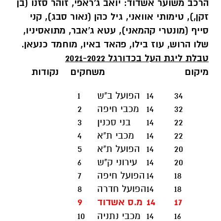
הרכב משוער אשדוד: יואב ג'ראפי, זוהר סזנו (בן
זקן,), טימותי אוואני, גיל כהן (נאור סבג), קני
סייף (מונטרי קהמאני), עטא ג'אבר, מתואסיניו,
שלו הרוש, עוז בילו, פהאד באיו, מוחמד כנעאן.
טבלת ליגת העל בכדורגל 2021-2022
מיקום
משחקים נקודות
34
14
הפועל ב"ש
1
32
14
מכבי חיפה
2
22
14
בני סכנין
3
22
14
מכבי ת"א
4
20
14
הפועל ת"א
5
20
14
עירוני ק"ש
6
18
14
הפועל חיפה
7
18
14
הפועל חדרה
8
17
14
מ.ס אשדוד
9
16
14
מכבי נתניה
10