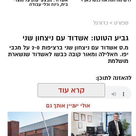
לרשימה המלאה כנסו כאן >
אשדוד: מבצעי ענק על מוצרי
בית, גינה וכלי עבודה
ספורט
>
כדורגל
גביע הטוטו: אשדוד עם ניצחון שני
אולם הקריה
מ.ס אשדוד עם ניצחון שני ברציפות 2-0 על מכבי
העולה החדשה מכבי אשדוד, ממשיכה לעבוד
יפו. חאלילה ומאור קובה כבשו לאשדוד שנשארת
בצורה נהדרת בקיץ הנוכחי ובונה את הסגל החדש
מושלמת
לקראת ליגת העל.
להאזנה לתוכן:
הקבוצה החתימה זר רביעי לסגל, מדובר על הסנטר
הוותיק הסנטר אוגוסטין רוביט.
קרא עוד
רוביט (36, 2.03 מ'), שחקן הפנים האמריקני שיכול
שחר כחלון / 22:32 03.08.26
לשחק בשתי עמדות הפנים מוכר היטב לאוהדי
אולי יעניין אותך גם
הכדורסל באירופה ורשם קריירה מפוארת במהלכה
שיחק בין היתר בשורות אולם, באמברג,