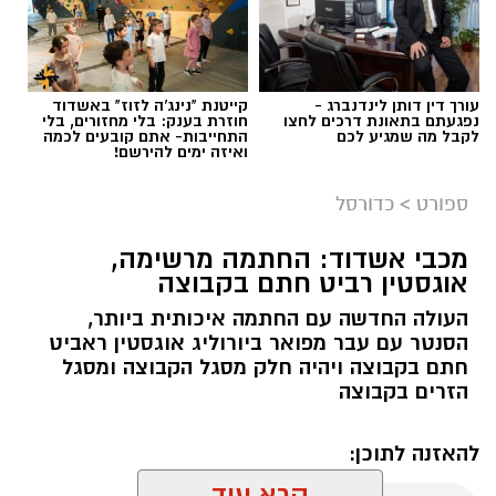
עורך דין דותן לינדנברג -
קייטנת "נינג'ה לזוז" באשדוד
נפגעתם בתאונת דרכים לחצו
חוזרת בענק: בלי מחזורים, בלי
לקבל מה שמגיע לכם
התחייבות- אתם קובעים לכמה
ואיזה ימים להירשם!
ספורט
>
כדורסל
מכבי אשדוד: החתמה מרשימה,
אוגסטין רביט חתם בקבוצה
העולה החדשה עם החתמה איכותית ביותר,
הסנטר עם עבר מפואר ביורוליג אוגסטין ראביט
חתם בקבוצה ויהיה חלק מסגל הקבוצה ומסגל
הזרים בקבוצה
להאזנה לתוכן:
קרא עוד