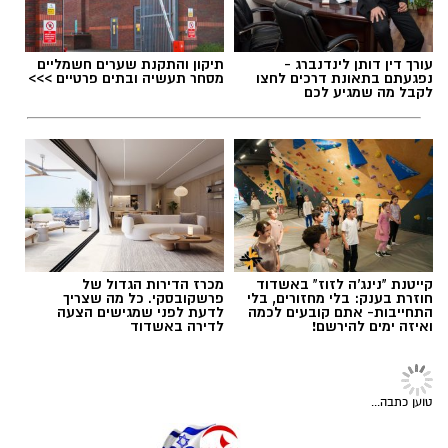
אולימפיאקוס, ז׳לגיריס קובנה, באיירן מינכן
ומאלגה.
תגים:
מ.ס אשדוד
,
גביע הטוטו
,
מכבי יפו
עורך דין דותן לינדנברג -
תיקון והתקנת שערים חשמליים
נפגעתם בתאונת דרכים לחצו
מסחר תעשיה ובתים פרטיים >>>
לקבל מה שמגיע לכם
קייטנת "נינג'ה לזוז" באשדוד
מכרז הדירות הגדול של
חוזרת בענק: בלי מחזורים, בלי
פרשקובסקי. כל מה שצריך
בעונה החולפת רשם בליגת האלופות של פיב"א
התחייבות- אתם קובעים לכמה
לדעת לפני שמגישים הצעה
ואיזה ימים להירשם!
לדירה באשדוד
ממוצעים של 7 נקודות ושני כדורים חוזרים למשחק
במדי הקבוצה הספרדית.
אוסמה חלאיילה (מ.ס אשדוד)
טוען כתבה...
באשדוד בינתיים חתומים בסגל לעונה הקרובה, את