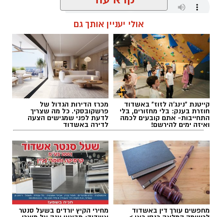
אולי יעניין אותך גם
שחר כחלון / 16:29 05.08.26
קייטנת "נינג'ה לזוז" באשדוד
מכרז הדירות הגדול של
תגים:
מכבי אשדוד
,
אוגסטין רביט
חוזרת בענק: בלי מחזורים, בלי
פרשקובסקי. כל מה שצריך
התחייבות- אתם קובעים לכמה
לדעת לפני שמגישים הצעה
ואיזה ימים להירשם!
לדירה באשדוד
מחפשים עורך דין באשדוד
מחירי הקיץ יורדים בשעל סנטר