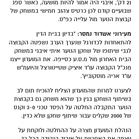
21 דק', איבגי היה אמור להיות מושעה, כאשר ספג
שבועיים קודם לכן כרטיס צהוב חמישי במשחק של
קבוצת הנוער מול עלייה כפ"ס.
מעירוני אשדוד נמסר:
"בדיון בבית הדין
להתאחדות לכדורגל שנערך הערב נשפטה הקבוצה
לגבי שיתופו של שחקן הנוער איתי איבגי במשחק
הבית האחרון מול מ.ס.ע כסייפה. את המועדון ייצגו
מנכ"ל הקבוצה עו"ד איציק שטיינוורצל והיועמ"ש
עו"ד אריה מוסקוביץ'.
לצערנו למרות שהמועדון הצליח להוכיח תום לב
בשיתוף השחקן בגין כך שהוא משחק גם בקבוצת
הנוער התקבלה החלטה על הפסד טכני 3-0 וקנס
של 2000 שקלים עבור שיתוף שחקן שלא כדין.
הנהלת המועדון מצרה על ההחלטה ולוקחת על
עצמה את האחריות על איבוד הנקודה הכל כך