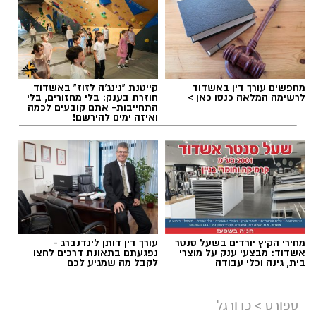
אולימפיאקוס, ז׳לגיריס קובנה, באיירן מינכן
ומאלגה.
תגים:
מ.ס אשדוד
,
גביע הטוטו
,
מכבי יפו
מחפשים עורך דין באשדוד
קייטנת "נינג'ה לזוז" באשדוד
לרשימה המלאה כנסו כאן >
חוזרת בענק: בלי מחזורים, בלי
התחייבות- אתם קובעים לכמה
ואיזה ימים להירשם!
מחירי הקיץ יורדים בשעל סנטר
עורך דין דותן לינדנברג -
אשדוד: מבצעי ענק על מוצרי
נפגעתם בתאונת דרכים לחצו
בעונה החולפת רשם בליגת האלופות של פיב"א
בית, גינה וכלי עבודה
לקבל מה שמגיע לכם
ממוצעים של 7 נקודות ושני כדורים חוזרים למשחק
במדי הקבוצה הספרדית.
ספורט
>
כדורגל
אוסמה חלאיילה (מ.ס אשדוד)