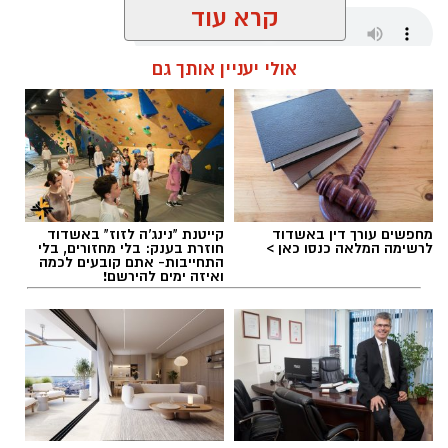
קרא עוד
אולי יעניין אותך גם
שחר כחלון / 16:29 05.08.26
מחפשים עורך דין באשדוד
קייטנת "נינג'ה לזוז" באשדוד
תגים:
מכבי אשדוד
,
אוגסטין רביט
לרשימה המלאה כנסו כאן >
חוזרת בענק: בלי מחזורים, בלי
התחייבות- אתם קובעים לכמה
ואיזה ימים להירשם!