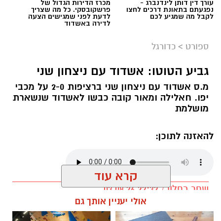
עורך דין דותן לינדנברג -
מכרז הדירות הגדול של
נפגעתם בתאונת דרכים לחצו
פרשקובסקי. כל מה שצריך
לקבל מה שמגיע לכם
לדעת לפני שמגישים הצעה
לדירה באשדוד
ספורט
>
כדורגל
גביע הטוטו: אשדוד עם ניצחון שני
אולם הקריה
מ.ס אשדוד עם ניצחון שני ברציפות 2-0 על מכבי
העולה החדשה מכבי אשדוד, ממשיכה לעבוד
יפו. חאלילה ומאור קובה כבשו לאשדוד שנשארת
בצורה נהדרת בקיץ הנוכחי ובונה את הסגל החדש
מושלמת
לקראת ליגת העל.
להאזנה לתוכן:
הקבוצה החתימה זר רביעי לסגל, מדובר על הסנטר
הוותיק הסנטר אוגוסטין רוביט.
קרא עוד
רוביט (36, 2.03 מ'), שחקן הפנים האמריקני שיכול
שחר כחלון / 22:32 03.08.26
לשחק בשתי עמדות הפנים מוכר היטב לאוהדי
אולי יעניין אותך גם
הכדורסל באירופה ורשם קריירה מפוארת במהלכה
שיחק בין היתר בשורות אולם, באמברג,