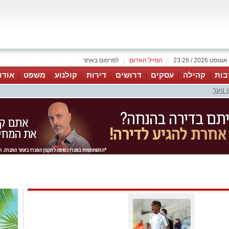
|
המייל האדום
|
לפרסום באתר
בות
קהילה
עסקים
דרושים
דירות
קולנוע
משפט
אודו
 נוער