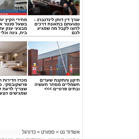
עורך דין דותן לינדנברג -
מחירי הקיץ יור
נפגעתם בתאונת דרכים
בשעל סנטר אש
לחצו לקבל מה שמגיע
מבצעי ענק על 
לכם
בית, גינה וכלי
תיקון והתקנת שערים
מכרז הדירות ה
חשמליים מסחר תעשיה
פרשקובסקי. כ
ובתים פרטיים >>>
שצריך לדעת ל
שמגישים הצעה
אולם הקריה
באשדוד
העולה החדשה מכבי אשדוד, ממשיכה לעבוד
הסגל החדש לקראת ליגת העל.
הקבוצה החתימה זר רביעי לסגל, מדובר על
אשדוד נט
>
ספורט
>
כדורגל
רוביט (36, 2.03 מ'), שחקן הפנ