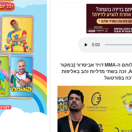
הישג יוצא דופן וכבוד גדול לישראל - לוחם ה-MMA דויד אביסרור (במקור
מאשדוד) בעל מועדון ABISROR MMA, זכה בשתי מדליות זהב באליפות
רכה בפורטוגל