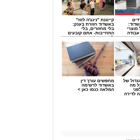
דים
קייטנת "נינג'ה לזוז"
דוד:
באשדוד חוזרת בענק:
מוצרי
בלי מחזורים, בלי
 עבודה
התחייבות- אתם קובעים
לכמה ואיזה ימים
להירשם!
גדול של
מחפשים עורך דין
ל מה
באשדוד לרשימה
פני
המלאה כנסו כאן >
 לדירה
 בצורה נהדרת בקיץ הנוכחי ובונה את
 הסנטר הוותיק הסנטר אוגוסטין רוביט.
ים האמריקני שיכול לשחק בשתי עמדות הפנים מוכר