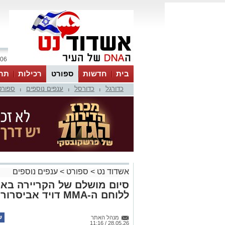
06 אוגוסט 2026 / 06:10
בית
חדשות
ספורט
רכילות
תר
כדורגל
כדורסל
ענפים נוספים
ספורט
|
|
|
אשדוד נט
>
ספורט
>
ענפים נוספים
סיום מושלם של הקריירה באיר
ללוחם ה-MMA דויד אביסרור
מנהל האתר
28.05.26 / 11:16