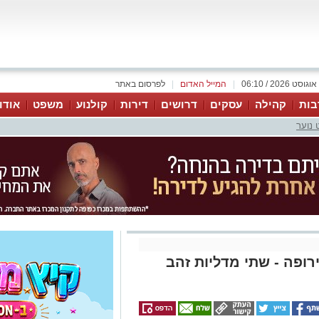
|
המייל האדום
|
לפרסום באתר
בות
קהילה
עסקים
דרושים
דירות
קולנוע
משפט
אודו
 נוער
ופה - שתי מדליות זהב