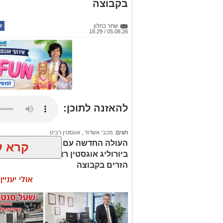
בקבוצה
שחר כחלון
05.08.26 / 16:29
להאזנה לתוכן:
תגים:
מכבי אשדוד
,
אוגסטין רביט
העולה החדשה עם החתמה איכותית ב
קרא ע
ביורוליג אוגסטין ראביט חתם בקבוצ
הזרים בקבוצה
אולי יעניי