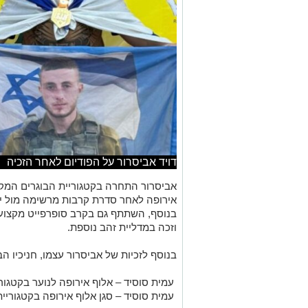
דויד אביסרור על הפודיום לאחר הזכיה
אביסרור
אירופה לאחר סדרת קרבות מרשימה מול יר
בנוסף, השתתף גם בקרב סופרפייט מקצוענ
וזכה במדליית זהב נוספת.
בנוסף לזכיות של אביסרור עצמו, חניכיו ה
עמית סוסיד – אלוף אירופה לנוער בקטגוריית GI עד 61.2
עמית סוסיד – סגן אלוף אירופה בקטגוריית NO-GI עד 59.4 ק