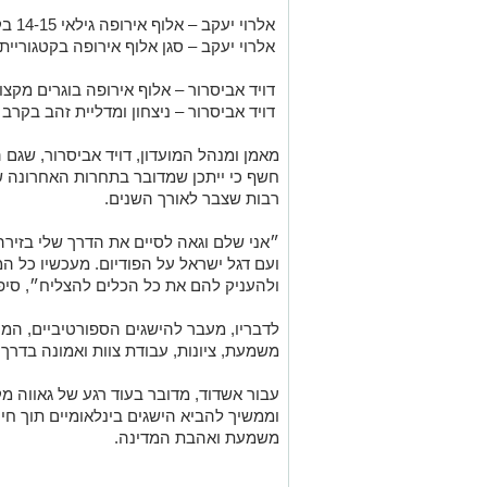
אלרוי יעקב – אלוף אירופה גילאי 14-15 בקטגוריית NO-GI עד 55.4 ק״ג
אלרוי יעקב – סגן אלוף אירופה בקטגוריית GI עד 57.2 ק״
דויד אביסרור – אלוף אירופה בוגרים מקצוענים 
דויד אביסרור – ניצחון ומדליית זהב בקר
מאמן ומנהל המועדון, דויד אביסרור, שגם
חשף כי ייתכן שמדובר בתחרות האחרונה ש
רבות שצבר לאורך השנים.
״אני שלם וגאה לסיים את הדרך שלי בזירה
ועם דגל ישראל על הפודיום. מעכשיו כל 
ולהעניק להם את כל הכלים להצליח״, סיפ
לדבריו, מעבר להישגים הספורטיביים, המ
משמעת, ציונות, עבודת צוות ואמונה בדרך.
עבור אשדוד, מדובר בעוד רגע של גאווה 
וממשיך להביא הישגים בינלאומיים תוך חי
משמעת ואהבת המדינה.