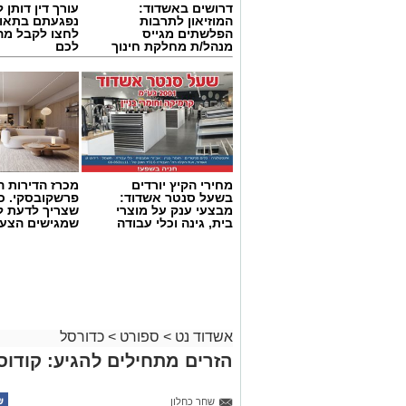
דרושים באשדוד:
עורך דין דותן ל
המוזיאון לתרבות
נפגעתם בתאונ
הפלשתים מגייס
לחצו לקבל מה
מנהל/ת מחלקת חינוך
לכם
מחירי הקיץ יורדים
מכרז הדירות ה
בשעל סנטר אשדוד:
פרשקובסקי. כ
מבצעי ענק על מוצרי
שצריך לדעת ל
בית, גינה וכלי עבודה
שמגישים הצעה
באשדוד
אשדוד נט
>
ספורט
>
כדורסל
הזרים מתחילים להגיע: קודוס
שחר כחלון