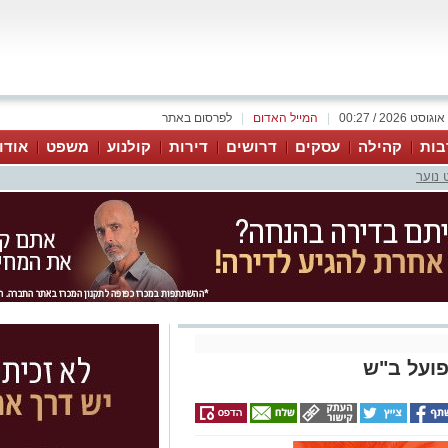
|
המייל האדום
|
לפרסום באתר
בות
קהילה
עסקים
דרושים
דירות
קולנוע
משפט
אודו
 נוער
פועל ב"ש