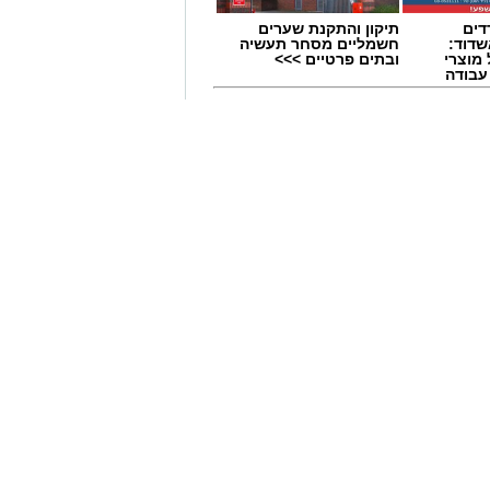
דים
תיקון והתקנת שערים
דוד:
חשמליים מסחר תעשיה
מוצרי
ובתים פרטיים >>>
 עבודה
ינדנברג -
דרושים באשדוד:
ת דרכים
המוזיאון לתרבות
 שמגיע
הפלשתים מגייס
מנהל/ת מחלקת חינוך
חודש ספטמבר במשחקי אימון וגביע
 בשבוע הבא, אחת מהן היא העולה החדשה
דוד, קודוס ווהאב, הסנטר הניגרי של
ן.
יות פה. אני כבר מחכה בקוצר רוח