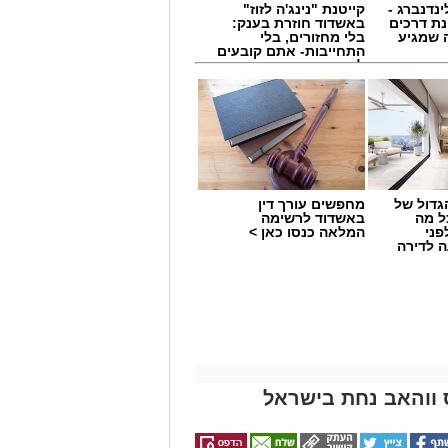
ינדנברג -
קייטנת "נינג'ה לזוז"
ת דרכים
באשדוד חוזרת בענק:
 שמגיע
בלי מחזורים, בלי
התחייבות- אתם קובעים
לכמה ואיזה ימים
להירשם!
גדול של
מחפשים עורך דין
ל מה
באשדוד לרשימה
פני
המלאה כנסו כאן >
 לדירה
 ווהאב נחת בישראל