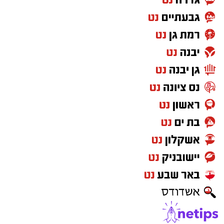
בקיץ 2024 יצא לאירופה וחתם בלבאריו היוונית.
בליגה הראשונה ביוון רשם 9.8 נקודות, 6.9
ריבאונדים וסיים כמלך החסימות עם 1.1 חסימות
לערב. אשתקד שיחק בשולה הצרפתית, כולל ב-
BCL ורשם 6.4 נקודות ו-5.6 ריבאונדים באירופה.
רוצה לעקוב אחרי הערוץ של הקבוצה "אשדוד נט"
ב-WhatsApp לחצו כאן
להורדת אפליקציה של אשדוד נט לחצו כאן
עקבו בפייסבוק
עקבו באינסטגרם