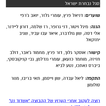
סגל נבחרת ישראל
שוערים:
דניאל פרץ, עומרי גלזר, יואב ג'רפי
הגנה:
מיגל ויטור, דני גרופר, רז שלמה, דורון ליידנר,
אלי דסה, שון גולדברג, איאד עבו עביד, שגיב
יחזקאל
קישור:
אוסקר גלוך, דור פרץ, מחמוד ג'אבר, דולב
חזיזה, מוחמד כנעאן, עומרי גנדלמן, גבי קניקובסקי,
ביברס נאתכו, נטע לביא
התקפה:
ליאל עבדה, שון וייסמן, תאי בריבו, מנור
סולומון
רוצה לעקוב אחרי הערוץ של הקבוצה "אשדוד נט"