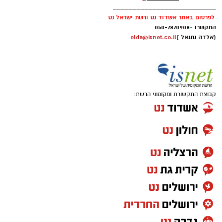
__________________________
לפרסום באתר אשדוד נט ורשת ישראל נט
התקשרו
-
050-7870908
(אלדה נתנאל )
elda@isnet.co.il
קבוצת התקשורת ומקומוני הרשת:
אחרי עונה אחת בחר לחזור לג'ורג'טאון לעונה
פחות טובה ואת קריירת המכללות סיים בפן סטייט
שם רשם 10 נקודות, 7.6 ריבאונדים ו-1.5 ריבאונדים
למשחק.