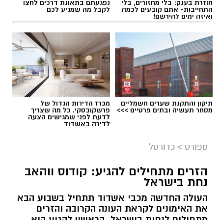
חוזרת בענק: בלי מחזורים, בלי
נפגעתם בתאונת דרכים לחצו
התחייבות- אתם קובעים לכמה
לקבל מה שמגיע לכם
ואיזה ימים להירשם!
תיקון והתקנת שערים חשמליים
מכרז הדירות הגדול של
מסחר תעשיה ובתים פרטיים >>>
פרשקובסקי. כל מה שצריך
לדעת לפני שמגישים הצעה
לדירה באשדוד
ספורט
>
כדורסל
הזרים מתחילים להגיע: קודוס ווהאב
נחת בישראל
העולה החדשה מכבי אשדוד תתחיל בשבוע הבא
את האימונים לקראת העונה הקרובה והזרים
מתחילים לנחות בישראל. הראשון להגיע הוא