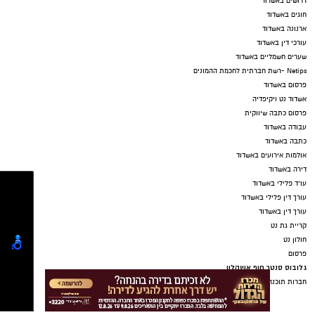
דרושים באשדוד
חוגים באשדוד
ארנונה באשדוד
עורכי דין באשדוד
שערים חשמליים באשדוד
Netips -רשת חברתית לחכמת ההמונים
פרסום באשדוד
אשדוד נט ויקיפדיה
פרסום כתבה שיווקית
עבודה באשדוד
כתבה באשדוד
אולמות אירועים באשדוד
דירה באשדוד
עו"ד פלילי באשדוד
עורך דין פלילי באשדוד
עורך דין באשדוד
קריית גת נט
חולון נט
פרסום
גלובוס סנטר חוף אשקלון
חברות תוכנה