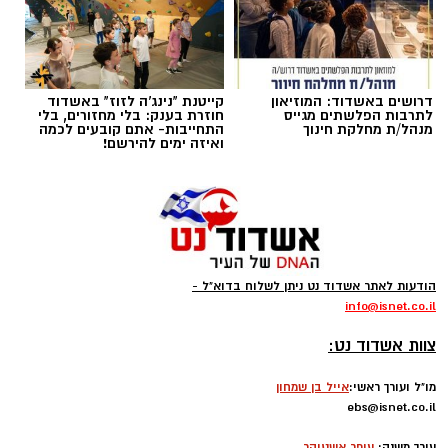
רוצה לעקוב אחרי הערוץ של הקבוצה "אשדוד נט"
ב-WhatsApp לחצו כאן
דרושים באשדוד: המוזיאון
קייטנת "נינג'ה לזוז" באשדוד
להורדת אפליקציה של אשדוד נט לחצו כאן
לתרבות הפלשתים מגייס
חוזרת בענק: בלי מחזורים, בלי
מנהל/ת מחלקת חינוך
התחייבות- אתם קובעים לכמה
ואיזה ימים להירשם!
עקבו בפייסבוק
עקבו באינסטגרם
קודוס ווהאב (מכבי אשדוד)
ליגת העל בכדורסל תתחיל את הפעילות בחודש
הודעות לאתר אשדוד נט ניתן לשלוח בדוא"ל -
ספטמבר במשחקי אימון וגביע ווינר, גם הקבוצות
info
@isnet.co.i
l
-
יתחילו באימונים כבר בשבוע הבא, אחת מהן היא
צוות אשדוד נט:
העולה החדשה מכבי אשדוד שבונה קבוצה
מסקרנת ביותר.
מו"ל ועורך ראשי:
אייל בן שמחון
ebs@isnet.co.il
-
בינתיים הזר הראשון להגיע הוא הזר של אשדוד,
עורך משנה:
עופר אשטוקר