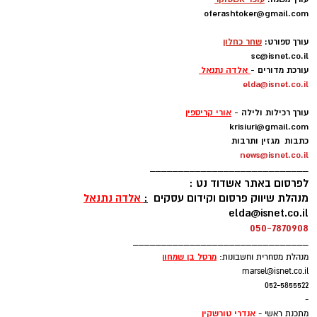
קודוס ווהאב, הסנטר הניגרי של מכבי אשדוד,
oferashtoker@gmail.com
-
התקבל בנמל התעופה בן גוריון.
עורך ספורט:
שחר כחלון
sc@isnet.co.il
עם נחיתתו אמר ווהאב: "אני מאוד שמח להיות פה.
עורכת מדורים -
אלדה נתנאל
elda@isnet.co.il
אני כבר מחכה בקוצר רוח להכיר את חברי לקבוצה
-
ולהתחיל לעבוד.
עורך רכילות ולילה -
אורי קריספין
krisiuri@gmail.com
עקבתי אחרי הליגה בישראל ואני יודע שזו ליגה
כתבות מגזין ותרבות
news@isnet.co.il
טובה". ולאוהדי מכבי אשדוד אמר: "נגיע מוכנים לכל
____________________________
משחק כדי לתת את הטוב ביותר. אני מחכה כבר
לפרסום באתר אשדוד נט :
לפגוש אתכם במגרש".
מנהלת שיווק פרסום וקידום עסקים
:
אלדה נתנאל
elda@isnet.co.il
050-7870908
ווהאב (26, 2.11), הגיע לארצות הברית בגי 15
_______________________________
מניגריה ואחרי כמה שנים בתיכונים הגיע לג'ורג'טאון
מרסל בן שמחו
ן
מנהלת מסחרית וחשבונות:
שם שיחק תחת פטריק יואינג. בעונתו השנייה
marsel@isnet.co.il
בהויאז הרשים עם 12.7 נקודות, 8.2 ריבאונדים ו-1.6
052-5855522
-
חסימות למשחק.
אנדרי טורשקין
מתכנת ראשי -