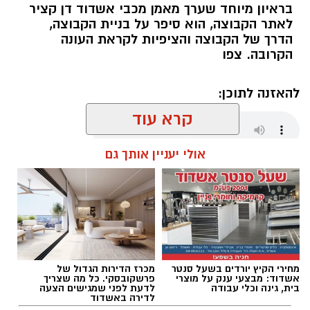
בראיון מיוחד שערך מאמן מכבי אשדוד דן קציר
לאתר הקבוצה, הוא סיפר על בניית הקבוצה,
הדרך של הקבוצה והציפיות לקראת העונה
הקרובה. צפו
להאזנה לתוכן:
קרא עוד
אולי יעניין אותך גם
שחר כחלון / 18:01 07.08.26
מחירי הקיץ יורדים בשעל סנטר
מכרז הדירות הגדול של
תגים:
מכבי אשדוד
,
דן קציר
אשדוד: מבצעי ענק על מוצרי
פרשקובסקי. כל מה שצריך
בית, גינה וכלי עבודה
לדעת לפני שמגישים הצעה
לדירה באשדוד