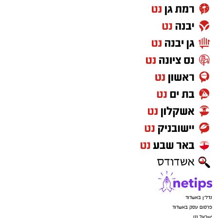
BCL ורשם 6.4 נקודות ו-5.6 ריבאונדים באירופה.
רוצה לעקוב אחרי הערוץ של הקבוצה "אשדוד נט"
ב-WhatsApp לחצו כאן
להורדת אפליקציה של אשדוד נט לחצו כאן
עקבו בפייסבוק
עקבו באינסטגרם
נדל"ן באשדוד
פרסום עסק באשדוד
ישראל נט