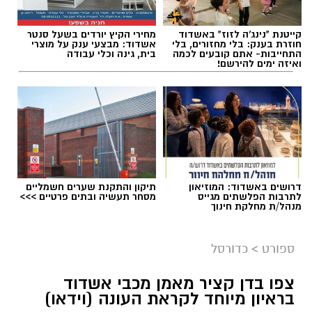
קייטנת "נינג'ה לזוז" באשדוד
מחירי הקיץ יורדים בשעל סנטר
חוזרת בענק: בלי מחזורים, בלי
אשדוד: מבצעי ענק על מוצרי
התחייבות- אתם קובעים לכמה
בית, גינה וכלי עבודה
ואיזה ימים להירשם!
דרושים באשדוד: המוזיאון
תיקון והתקנת שערים חשמליים
לתרבות הפלשתים מגייס
מסחר תעשיה ובתים פרטיים >>>
מנהל/ת מחלקת חינוך
ספורט
>
כדורסל
צפו בדן קציר מאמן מכבי אשדוד
בראיון מיוחד לקראת העונה (וידאו)