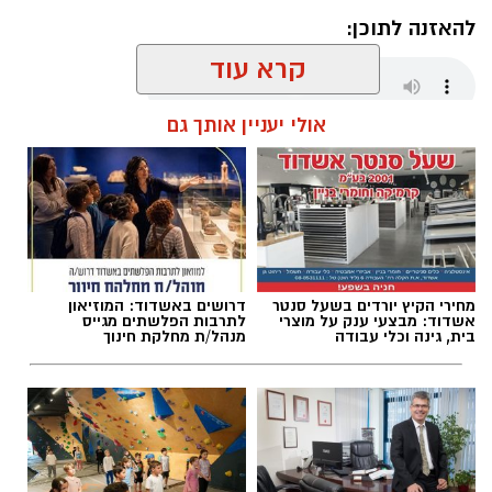
להאזנה לתוכן:
קרא עוד
אולי יעניין אותך גם
שחר כחלון / 17:59 07.08.26
מחירי הקיץ יורדים בשעל סנטר
דרושים באשדוד: המוזיאון
תגים:
מכבי אשדוד
,
קודוס ווהאב
אשדוד: מבצעי ענק על מוצרי
לתרבות הפלשתים מגייס
בית, גינה וכלי עבודה
מנהל/ת מחלקת חינוך
רוצה לעקוב אחרי הערוץ של הקבוצה "אשדוד נט"
ב-WhatsApp לחצו כאן