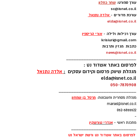
עורך ספורט:
שחר כחלון
sc@isnet.co.il
עם נחיתתו אמר ווהאב: "אני מאוד שמח להיות פה.
עורכת מדורים -
אלדה נתנאל
elda@isnet.co.il
אני כבר מחכה בקוצר רוח להכיר את חברי לקבוצה
-
ולהתחיל לעבוד.
עורך רכילות ולילה -
אורי קריספין
krisiuri@gmail.com
עקבתי אחרי הליגה בישראל ואני יודע שזו ליגה
כתבות מגזין ותרבות
news@isnet.co.il
טובה". ולאוהדי מכבי אשדוד אמר: "נגיע מוכנים לכל
____________________________
משחק כדי לתת את הטוב ביותר. אני מחכה כבר
לפרסום באתר אשדוד נט :
לפגוש אתכם במגרש".
מנהלת שיווק פרסום וקידום עסקים
:
אלדה נתנאל
elda@isnet.co.il
050-7870908
ווהאב (26, 2.11), הגיע לארצות הברית בגי 15
_______________________________
מניגריה ואחרי כמה שנים בתיכונים הגיע לג'ורג'טאון
מרסל בן שמחו
ן
מנהלת מסחרית וחשבונות:
שם שיחק תחת פטריק יואינג. בעונתו השנייה
marsel@isnet.co.il
בהויאז הרשים עם 12.7 נקודות, 8.2 ריבאונדים ו-1.6
052-5855522
-
חסימות למשחק.
אנדרי טורשקין
מתכנת ראשי -
__________________________
לפרסום באתר אשדוד נט ורשת ישראל נט