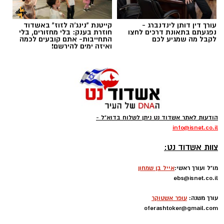
עורך דין דותן לינדנברג -
קייטנת "נינג'ה לזוז" באשדוד
להורדת אפליקציה של אשדוד נט לחצו כאן
נפגעתם בתאונת דרכים לחצו
חוזרת בענק: בלי מחזורים, בלי
לקבל מה שמגיע לכם
התחייבות- אתם קובעים לכמה
ואיזה ימים להירשם!
עקבו בפייסבוק
עקבו באינסטגרם
קודוס ווהאב (מכבי אשדוד)
ליגת העל בכדורסל תתחיל את הפעילות בחודש
הודעות לאתר אשדוד נט ניתן לשלוח בדוא"ל -
ספטמבר במשחקי אימון וגביע ווינר, גם הקבוצות
info
@isnet.co.i
l
-
יתחילו באימונים כבר בשבוע הבא, אחת מהן היא
צוות אשדוד נט:
העולה החדשה מכבי אשדוד שבונה קבוצה
מסקרנת ביותר.
מו"ל ועורך ראשי:
אייל בן שמחון
ebs@isnet.co.il
-
בינתיים הזר הראשון להגיע הוא הזר של אשדוד,
עורך משנה:
עופר אשטוקר
קודוס ווהאב, הסנטר הניגרי של מכבי אשדוד,
oferashtoker@gmail.com
-
התקבל בנמל התעופה בן גוריון.