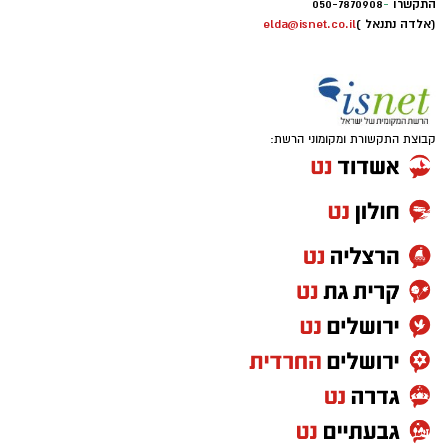
התקשרו
-
050-7870908
(אלדה נתנאל )
elda@isnet.co.il
קבוצת התקשורת ומקומוני הרשת:
אחרי עונה אחת בחר לחזור לג'ורג'טאון לעונה
פחות טובה ואת קריירת המכללות סיים בפן סטייט
שם רשם 10 נקודות, 7.6 ריבאונדים ו-1.5 ריבאונדים
למשחק.
בקיץ 2024 יצא לאירופה וחתם בלבאריו היוונית.
בליגה הראשונה ביוון רשם 9.8 נקודות, 6.9
ריבאונדים וסיים כמלך החסימות עם 1.1 חסימות
לערב. אשתקד שיחק בשולה הצרפתית, כולל ב-