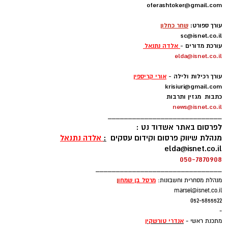
קודוס ווהאב, הסנטר הניגרי של מכבי אשדוד,
oferashtoker@gmail.com
-
התקבל בנמל התעופה בן גוריון.
עורך ספורט:
שחר כחלון
sc@isnet.co.il
עם נחיתתו אמר ווהאב: "אני מאוד שמח להיות פה.
עורכת מדורים -
אלדה נתנאל
elda@isnet.co.il
אני כבר מחכה בקוצר רוח להכיר את חברי לקבוצה
-
ולהתחיל לעבוד.
עורך רכילות ולילה -
אורי קריספין
krisiuri@gmail.com
עקבתי אחרי הליגה בישראל ואני יודע שזו ליגה
כתבות מגזין ותרבות
news@isnet.co.il
טובה". ולאוהדי מכבי אשדוד אמר: "נגיע מוכנים לכל
____________________________
משחק כדי לתת את הטוב ביותר. אני מחכה כבר
לפרסום באתר אשדוד נט :
לפגוש אתכם במגרש".
מנהלת שיווק פרסום וקידום עסקים
:
אלדה נתנאל
elda@isnet.co.il
050-7870908
ווהאב (26, 2.11), הגיע לארצות הברית בגי 15
_______________________________
מניגריה ואחרי כמה שנים בתיכונים הגיע לג'ורג'טאון
מרסל בן שמחו
ן
מנהלת מסחרית וחשבונות:
שם שיחק תחת פטריק יואינג. בעונתו השנייה
marsel@isnet.co.il
בהויאז הרשים עם 12.7 נקודות, 8.2 ריבאונדים ו-1.6
052-5855522
-
חסימות למשחק.
אנדרי טורשקין
מתכנת ראשי -