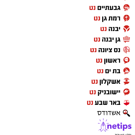
בקיץ 2024 יצא לאירופה וחתם בלבאריו היוונית.
בליגה הראשונה ביוון רשם 9.8 נקודות, 6.9
ריבאונדים וסיים כמלך החסימות עם 1.1 חסימות
לערב. אשתקד שיחק בשולה הצרפתית, כולל ב-
BCL ורשם 6.4 נקודות ו-5.6 ריבאונדים באירופה.
רוצה לעקוב אחרי הערוץ של הקבוצה "אשדוד נט"
ב-WhatsApp לחצו כאן
להורדת אפליקציה של אשדוד נט לחצו כאן
עקבו בפייסבוק
עקבו באינסטגרם
נדל"ן באשדוד