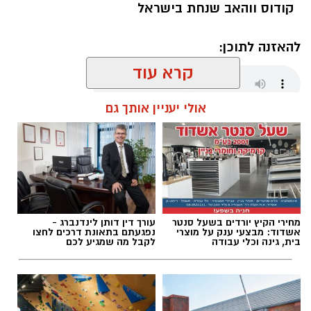
קודוס ווהאב שנחת בישראל
להאזנה לתוכן:
קרא עוד
אולי יעניין אותך גם
שחר כחלון / 17:59 07.08.26
מחירי הקיץ יורדים בשעל סנטר
עורך דין דותן לינדנברג -
תגים:
מכבי אשדוד
,
קודוס ווהאב
אשדוד: מבצעי ענק על מוצרי
נפגעתם בתאונת דרכים לחצו
בית, גינה וכלי עבודה
לקבל מה שמגיע לכם