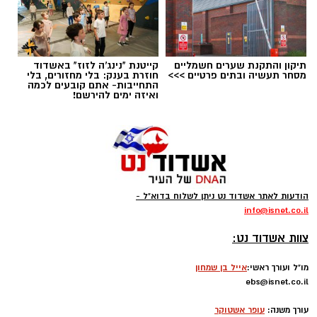
רוצה לעקוב אחרי הערוץ של הקבוצה "אשדוד נט"
ב-WhatsApp לחצו כאן
תיקון והתקנת שערים חשמליים
קייטנת "נינג'ה לזוז" באשדוד
להורדת אפליקציה של אשדוד נט לחצו כאן
מסחר תעשיה ובתים פרטיים >>>
חוזרת בענק: בלי מחזורים, בלי
התחייבות- אתם קובעים לכמה
ואיזה ימים להירשם!
עקבו בפייסבוק
עקבו באינסטגרם
קודוס ווהאב (מכבי אשדוד)
ליגת העל בכדורסל תתחיל את הפעילות בחודש
הודעות לאתר אשדוד נט ניתן לשלוח בדוא"ל -
ספטמבר במשחקי אימון וגביע ווינר, גם הקבוצות
info
@isnet.co.i
l
-
יתחילו באימונים כבר בשבוע הבא, אחת מהן היא
צוות אשדוד נט:
העולה החדשה מכבי אשדוד שבונה קבוצה
מסקרנת ביותר.
מו"ל ועורך ראשי:
אייל בן שמחון
ebs@isnet.co.il
-
בינתיים הזר הראשון להגיע הוא הזר של אשדוד,
עורך משנה:
עופר אשטוקר