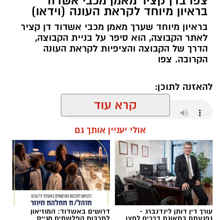
צפו בדן קציר מאמן מכבי אשדוד
בראיון מיוחד לקראת העונה (וידאו)
בראיון מיוחד שערך מאמן מכבי אשדוד דן קציר
לאתר הקבוצה, הוא סיפר על בניית הקבוצה,
הדרך של הקבוצה והציפיות לקראת העונה
הקרובה. צפו
להאזנה לתוכן:
קרא עוד
אולי יעניין אותך גם
שחר כחלון / 18:01 07.08.26
עורך דין דותן לינדנברג -
דרושים באשדוד: המוזיאון
תגים:
מכבי אשדוד
,
דן קציר
נפגעתם בתאונת דרכים לחצו
לתרבות הפלשתים מגייס