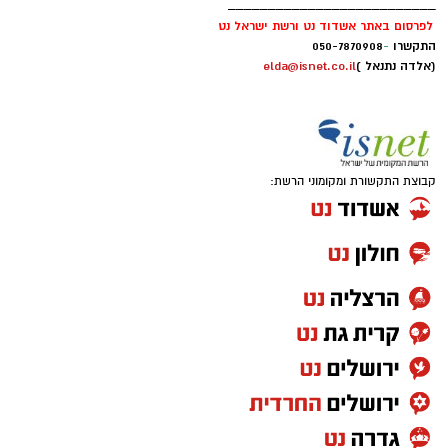
__________________________
לפרסום באתר אשדוד נט ורשת ישראל נט
התקשרו
-
050-7870908
(אלדה נתנאל )
elda@isnet.co.il
קבוצת התקשורת ומקומוני הרשת:
אחרי עונה אחת בחר לחזור לג'ורג'טאון לעונה
פחות טובה ואת קריירת המכללות סיים בפן סטייט
שם רשם 10 נקודות, 7.6 ריבאונדים ו-1.5 ריבאונדים
למשחק.